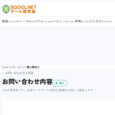
新着
ニュース
コラム
レビュー
攻略
ビジネス
Latest
News
Columns
Reviews
Guides
Industry
Home
/
お問い合わせ
/
個人様向け
← お問い合わせ元を変更
お問い合わせ内容
👤 個人
* は必須項目です。お送りいただいた内容は3営業日以内にご返信します。