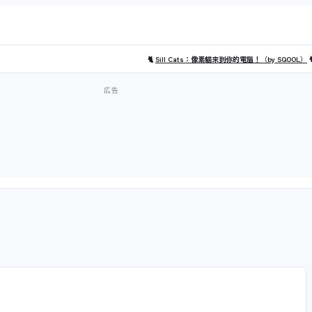
🐈
Sill Cats：像素貓來到你的電腦！（by SQOOL）
