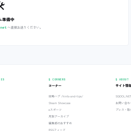
️
ム準備中
へ直接お送りください。
.net
IES
§ CORNERS
§ ABOUT
コーナー
サイト情
攻略ハブ /hints-and-tips/
SQOOL.N
Steam Showcase
お問い合わ
eスポーツ
プレス・取
月別アーカイブ
編集部のおすすめ
RSSフィード