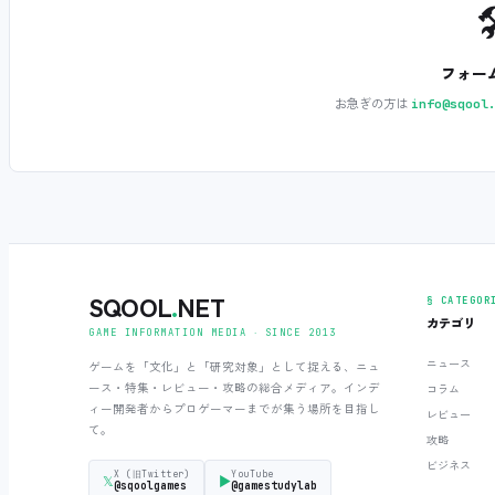

フォー
お急ぎの方は
info@sqool
SQOOL
.
NET
§ CATEGOR
カテゴリ
GAME INFORMATION MEDIA ‧ SINCE 2013
ニュース
ゲームを「文化」と「研究対象」として捉える、ニュ
ース・特集・レビュー・攻略の総合メディア。インデ
コラム
ィー開発者からプロゲーマーまでが集う場所を目指し
レビュー
て。
攻略
ビジネス
X (旧Twitter)
YouTube
𝕏
▶
@sqoolgames
@gamestudylab