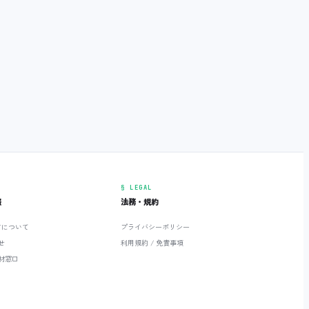
§ LEGAL
報
法務・規約
ETについて
プライバシーポリシー
せ
利用規約 / 免責事項
材窓口