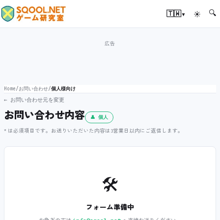
🔍
▾
🇹🇼
☀
Home
/
お問い合わせ
/
個人様向け
← お問い合わせ元を変更
お問い合わせ内容
👤 個人
* は必須項目です。お送りいただいた内容は3営業日以内にご返信します。
🛠️
フォーム準備中