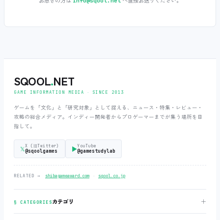
お急ぎの方は
へ直接お送りください。
info@sqool.net
SQOOL
.
NET
GAME INFORMATION MEDIA ‧ SINCE 2013
ゲームを「文化」と「研究対象」として捉える、ニュース・特集・レビュー・
攻略の総合メディア。インディー開発者からプロゲーマーまでが集う場所を目
指して。
X (旧Twitter)
YouTube
𝕏
▶
@sqoolgames
@gamestudylab
‧
RELATED →
shibagameaward.com
sqool.co.jp
＋
カテゴリ
§ CATEGORIES