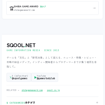
SHIBA GAME AWARD
🏆
別タブ
→
shibagameaward.com
SQOOL
.
NET
GAME INFORMATION MEDIA ‧ SINCE 2013
ゲームを「文化」と「研究対象」として捉える、ニュース・特集・レビュー・
攻略の総合メディア。インディー開発者からプロゲーマーまでが集う場所を目
指して。
X (旧Twitter)
YouTube
𝕏
▶
@sqoolgames
@gamestudylab
‧
RELATED →
shibagameaward.com
sqool.co.jp
＋
カテゴリ
§ CATEGORIES