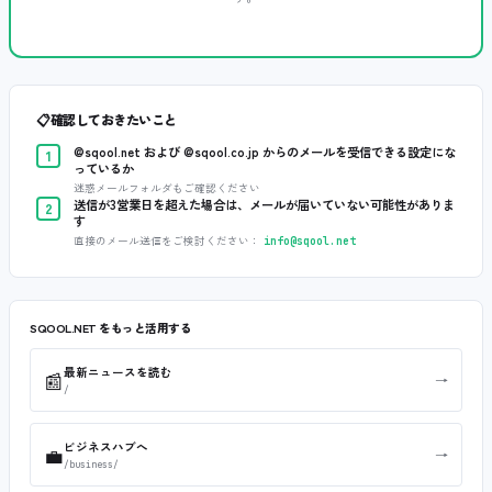
📋
確認しておきたいこと
@sqool.net および @sqool.co.jp からのメールを受信できる設定にな
1
っているか
迷惑メールフォルダもご確認ください
送信が3営業日を超えた場合は、メールが届いていない可能性がありま
2
す
直接のメール送信をご検討ください：
info@sqool.net
SQOOL.NET をもっと活用する
最新ニュースを読む
📰
→
/
ビジネスハブへ
💼
→
/business/