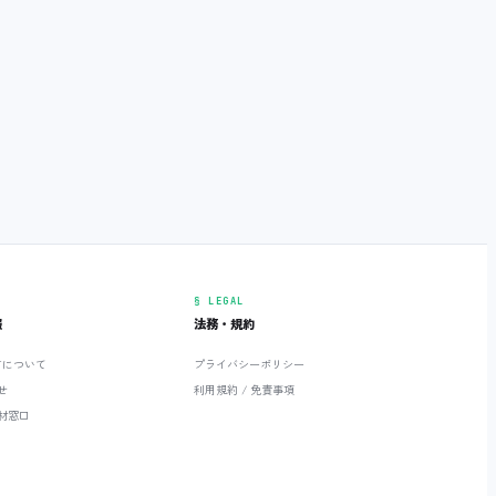
§ LEGAL
報
法務・規約
ETについて
プライバシーポリシー
せ
利用規約 / 免責事項
材窓口