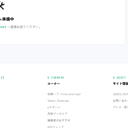
️
ム準備中
へ直接お送りください。
.net
IES
§ CORNERS
§ ABOUT
コーナー
サイト情
攻略ハブ /hints-and-tips/
SQOOL.N
Steam Showcase
お問い合わ
eスポーツ
プレス・取
月別アーカイブ
編集部のおすすめ
RSSフィード