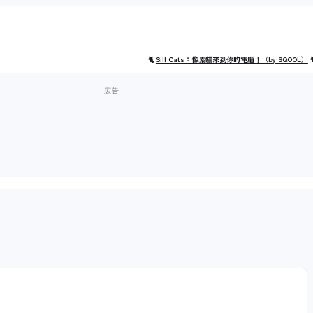
🐈
Sill Cats：像素貓來到你的電腦！（by SQOOL）
