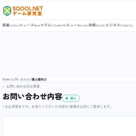
新着
ニュース
コラム
レビュー
攻略
ビジネス
Latest
News
Columns
Reviews
Guides
Industry
Home
/
お問い合わせ
/
個人様向け
← お問い合わせ元を変更
お問い合わせ内容
👤 個人
* は必須項目です。お送りいただいた内容は3営業日以内にご返信します。