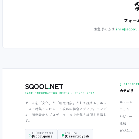

フォー
お急ぎの方は
info@sqool
SQOOL
.
NET
§ CATEGOR
カテゴリ
GAME INFORMATION MEDIA ‧ SINCE 2013
ニュース
ゲームを「文化」と「研究対象」として捉える、ニュ
ース・特集・レビュー・攻略の総合メディア。インデ
コラム
ィー開発者からプロゲーマーまでが集う場所を目指し
レビュー
て。
攻略
ビジネス
X (旧Twitter)
YouTube
𝕏
▶
@sqoolgames
@gamestudylab