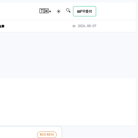
🔍
▾
🇹🇼
☀
📧
PR受付
‍⬛
📅
2026.08.07
BUSINESS