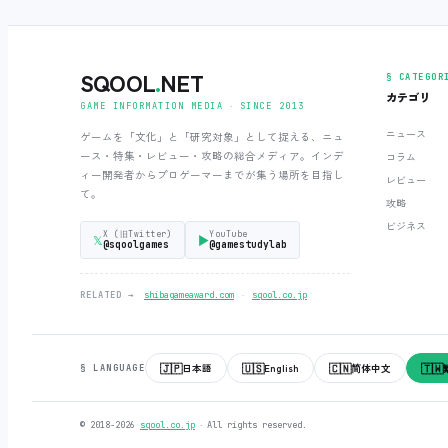
SQOOL
.
NET
§ CATEGOR
カテゴリ
GAME INFORMATION MEDIA ‧ SINCE 2013
ニュース
ゲームを「文化」と「研究対象」として捉える、ニュ
ース・特集・レビュー・攻略の総合メディア。インデ
コラム
ィー開発者からプロゲーマーまでが集う場所を目指し
レビュー
て。
攻略
ビジネス
X (旧Twitter)
YouTube
𝕏
▶
@sqoolgames
@gamestudylab
‧
RELATED →
shibagameaward.com
sqool.co.jp
🇯🇵
🇺🇸
🇨🇳
🇹🇼
日本語
English
简体中文
§ LANGUAGE
© 2018-2026
sqool.co.jp
‧ All rights reserved.