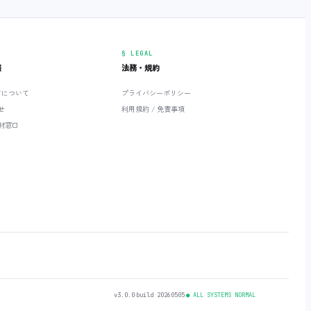
§ LEGAL
報
法務・規約
ETについて
プライバシーポリシー
せ
利用規約 / 免責事項
材窓口
v3.0.0
‧
build 20260505
‧
● ALL SYSTEMS NORMAL