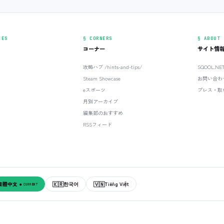
IES
§ CORNERS
§ ABOUT
コーナー
サイト情
攻略ハブ /hints-and-tips/
SQOOL.N
Steam Showcase
お問い合わ
eスポーツ
プレス・取
月別アーカイブ
編集部のおすすめ
RSSフィード
🇰🇷
🇻🇳
繁體中文
한국어
Tiếng Việt
● CURRENT