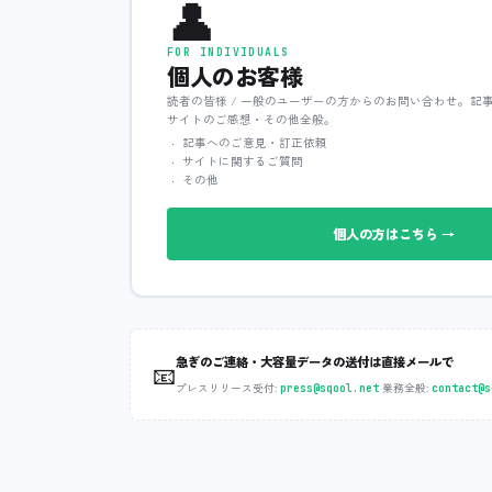
👤
FOR INDIVIDUALS
個人のお客様
読者の皆様 / 一般のユーザーの方からのお問い合わせ。記
サイトのご感想・その他全般。
記事へのご意見・訂正依頼
サイトに関するご質問
その他
個人の方はこちら →
急ぎのご連絡・大容量データの送付は直接メールで
📧
プレスリリース受付:
‧
業務全般:
press@sqool.net
contact@s