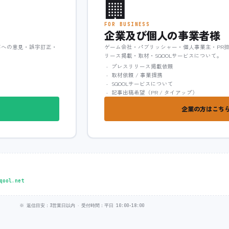
🏢
FOR BUSINESS
企業及び個人の事業者様
事への意見・誤字訂正・
ゲーム会社・パブリッシャー・個人事業主・PR
リース掲載・取材・SQOOLサービスについて。
プレスリリース掲載依頼
取材依頼 / 事業提携
SQOOLサービスについて
記事出稿希望（PR / タイアップ）
企業の方はこちら
qool.net
※ 返信目安：3営業日以内 ‧ 受付時間：平日 10:00-18:00