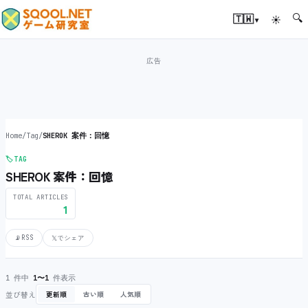
🔍
▾
🇹🇼
☀
Home
/
Tag
/
SHEROK 案件：回憶
🏷️
TAG
SHEROK 案件：回憶
TOTAL ARTICLES
1
📡
RSS
𝕏
でシェア
1 件中
1〜1
件表示
並び替え
更新順
古い順
人気順