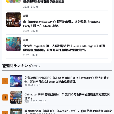
標是復興失智症祖母的夏季節慶
2026.08.06
新聞
由《Buckshot Roulette》開發的新暴力派對遊戲《Machine
Party》現已在 Steam 上架。
2026.08.05
新聞
合作式 Roguelite 第一人稱射擊遊戲《Guns and Dragons》的遊
戲測試已經開始，玩家可以打造魔法武器並戰鬥。 …
2026.08.05
🏆
週間ランキング
WEEKLY
免費遊玩的MMORPG《Slime World Punit Adventure》沒有付費抽
1
卡，將於八月底在Steam上推出免費試玩…
2026.07.27
ChinaJoy 2026 有哪些亮點！？ 我們如何看待中國遊戲產業的演變與
2
現況？
更新 2026.07.15
城市建設遊戲《海盜灣》（Corsair Cove），你在懸崖上建造海盜藏身