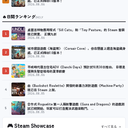
3
處，已正式釋出1.0版本！
2026.08.06
🔥
日間ランキング
DAILY
桌面吉祥物應用程式「Sill Cats」和「Tiny Pasture」的 Steam 套裝
1
現已開賣。 正價九折
2026.08.06
城市建設遊戲《海盜灣》（Corsair Cove），你在懸崖上建造海盜藏身
2
處，已正式釋出1.0版本！
2026.08.06
平成時代復古住宅ADV《Danchi Days》預計於10月30日推出。 目標是
3
復興失智症祖母的夏季節慶
2026.08.06
由《Buckshot Roulette》開發的新暴力派對遊戲《Machine Party》
4
現已在 Steam 上架。
2026.08.05
合作式 Roguelite 第一人稱射擊遊戲《Guns and Dragons》的遊戲測
5
試已經開始，玩家可以打造魔法武器並戰鬥。 …
2026.08.05
🎮
Steam Showcase
すべて見る →