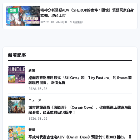
精神分析懸疑ADV《SHEROK的案件：回憶》質疑玩家自身
新聞
認知，現已上市
📅
2026.04.28
✍
SQOOL.NET編集部
新着記事
新聞
桌面吉祥物應用程式「Sill Cats」和「Tiny Pasture」的 Steam 套
裝現已開賣。 正價九折
2026.08.06
ニュース
城市建設遊戲《海盜灣》（Corsair Cove），你在懸崖上建造海盜
藏身處，已正式釋出1.0版本！
2026.08.06
新聞
平成時代復古住宅ADV《Danchi Days》預計於10月30日推出。 目