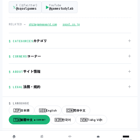
X (旧Twitter)
YouTube
𝕏
▶
@sqoolgames
@gamestudylab
‧
RELATED →
shibagameaward.com
sqool.co.jp
＋
カテゴリ
§ CATEGORIES
＋
コーナー
§ CORNERS
＋
サイト情報
§ ABOUT
＋
法務・規約
§ LEGAL
§ LANGUAGE
🇯🇵
🇺🇸
🇨🇳
日本語
English
简体中文
🇹🇼
🇰🇷
🇻🇳
繁體中文
한국어
Tiếng Việt
● CURRENT
© 2018-2026
sqool.co.jp
‧ All rights reserved.
v3.0.0
‧
build 20260505
‧
🏠
📰
✏️
💼
メニュー