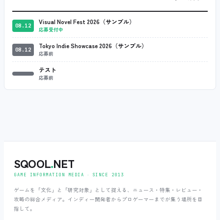
Visual Novel Fest 2026（サンプル）
08.12
応募受付中
Tokyo Indie Showcase 2026（サンプル）
08.12
応募前
テスト
応募前
SQOOL
.
NET
GAME INFORMATION MEDIA ‧ SINCE 2013
ゲームを「文化」と「研究対象」として捉える、ニュース・特集・レビュー・
攻略の総合メディア。インディー開発者からプロゲーマーまでが集う場所を目
指して。