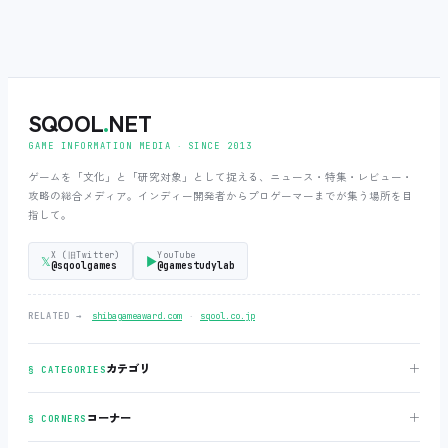
SQOOL
.
NET
GAME INFORMATION MEDIA ‧ SINCE 2013
ゲームを「文化」と「研究対象」として捉える、ニュース・特集・レビュー・
攻略の総合メディア。インディー開発者からプロゲーマーまでが集う場所を目
指して。
X (旧Twitter)
YouTube
𝕏
▶
@sqoolgames
@gamestudylab
‧
RELATED →
shibagameaward.com
sqool.co.jp
＋
カテゴリ
§ CATEGORIES
＋
コーナー
§ CORNERS