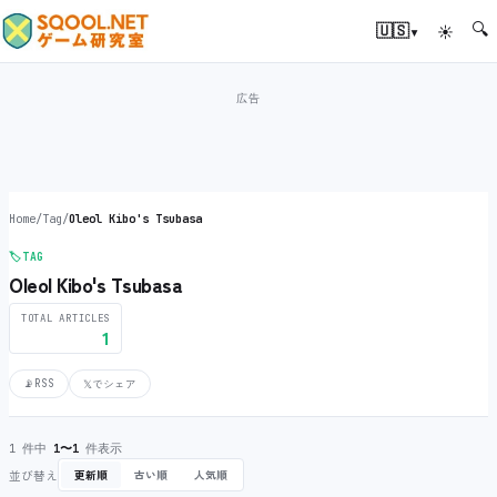
🔍
▾
🇺🇸
☀
Home
/
Tag
/
Oleol Kibo's Tsubasa
🏷️
TAG
Oleol Kibo's Tsubasa
TOTAL ARTICLES
1
📡
RSS
𝕏
でシェア
1 件中
1〜1
件表示
並び替え
更新順
古い順
人気順