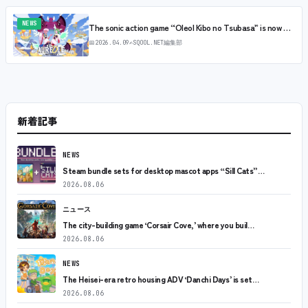
NEWS
The sonic action game “Oleol Kibo no Tsubasa” is now …
📅
2026.04.09
✍
SQOOL.NET編集部
新着記事
NEWS
Steam bundle sets for desktop mascot apps “Sill Cats”…
2026.08.06
ニュース
The city-building game ‘Corsair Cove,’ where you buil…
2026.08.06
NEWS
The Heisei-era retro housing ADV ‘Danchi Days’ is set…
2026.08.06