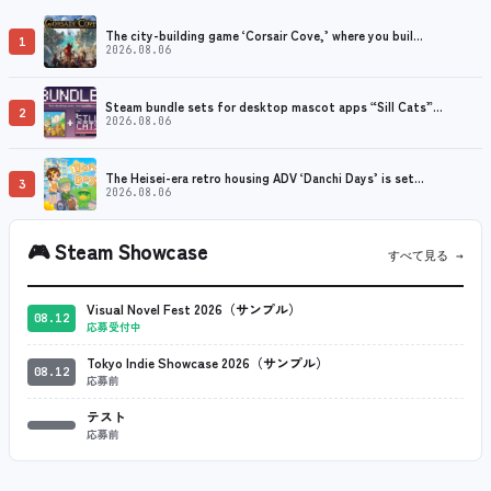
The city-building game ‘Corsair Cove,’ where you buil…
1
2026.08.06
Steam bundle sets for desktop mascot apps “Sill Cats”…
2
2026.08.06
The Heisei-era retro housing ADV ‘Danchi Days’ is set…
3
2026.08.06
🎮
Steam Showcase
すべて見る →
Visual Novel Fest 2026（サンプル）
08.12
応募受付中
Tokyo Indie Showcase 2026（サンプル）
08.12
応募前
テスト
応募前