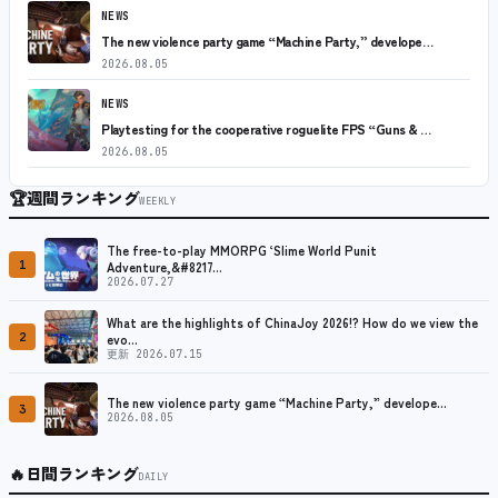
NEWS
The new violence party game “Machine Party,” develope…
2026.08.05
NEWS
Playtesting for the cooperative roguelite FPS “Guns & …
2026.08.05
🏆
週間ランキング
WEEKLY
The free-to-play MMORPG ‘Slime World Punit
1
Adventure,&#8217…
2026.07.27
What are the highlights of ChinaJoy 2026!? How do we view the
2
evo…
更新 2026.07.15
The new violence party game “Machine Party,” develope…
3
2026.08.05
🔥
日間ランキング
DAILY