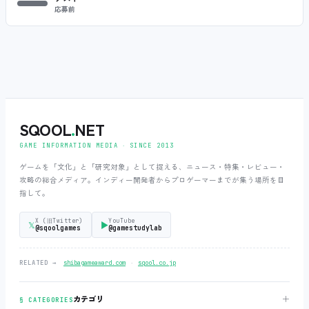
応募前
SQOOL
.
NET
GAME INFORMATION MEDIA ‧ SINCE 2013
ゲームを「文化」と「研究対象」として捉える、ニュース・特集・レビュー・
攻略の総合メディア。インディー開発者からプロゲーマーまでが集う場所を目
指して。
X (旧Twitter)
YouTube
𝕏
▶
@sqoolgames
@gamestudylab
‧
RELATED →
shibagameaward.com
sqool.co.jp
＋
カテゴリ
§ CATEGORIES