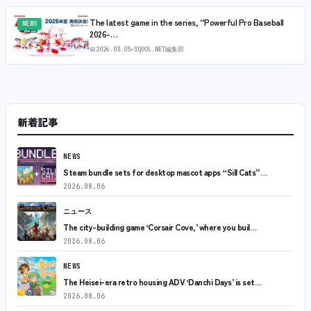
The latest game in the series, “Powerful Pro Baseball
NEWS
2026-…
📅
2026.03.05
✍
SQOOL.NET編集部
新着記事
NEWS
Steam bundle sets for desktop mascot apps “Sill Cats”…
2026.08.06
ニュース
The city-building game ‘Corsair Cove,’ where you buil…
2026.08.06
NEWS
The Heisei-era retro housing ADV ‘Danchi Days’ is set…
2026.08.06