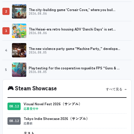
The city-building game ‘Corsair Cove,’ where you buil…
2
2026.08.06
The Heisei-era retro housing ADV ‘Danchi Days’ is set…
3
2026.08.06
The new violence party game “Machine Party,” develope…
4
2026.08.05
Playtesting for the cooperative roguelite FPS “Guns & …
5
2026.08.05
🎮
Steam Showcase
すべて見る →
Visual Novel Fest 2026（サンプル）
08.12
応募受付中
Tokyo Indie Showcase 2026（サンプル）
08.12
応募前
テスト