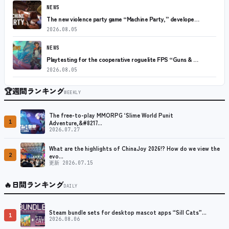
NEWS
The new violence party game “Machine Party,” develope…
2026.08.05
NEWS
Playtesting for the cooperative roguelite FPS “Guns & …
2026.08.05
🏆
週間ランキング
WEEKLY
The free-to-play MMORPG ‘Slime World Punit
1
Adventure,&#8217…
2026.07.27
What are the highlights of ChinaJoy 2026!? How do we view the
2
evo…
更新 2026.07.15
🔥
日間ランキング
DAILY
Steam bundle sets for desktop mascot apps “Sill Cats”…
1
2026.08.06