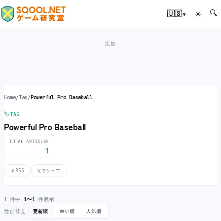
🔍
▾
🇺🇸
☀
Home
/
Tag
/
Powerful Pro Baseball
🏷️
TAG
Powerful Pro Baseball
TOTAL ARTICLES
1
📡
RSS
𝕏
でシェア
1 件中
1〜1
件表示
並び替え
更新順
古い順
人気順