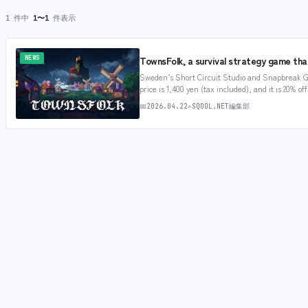
1 件中
1〜1
件表示
TownsFolk, a survival strategy game tha
NEWS
Sweden’s Short Circuit Studio and Snapbreak G
price is 1,400 yen (tax included), and it is 20% of
game in which you lead people in a…
📅
2026.04.22
✍
SQOOL.NET編集部