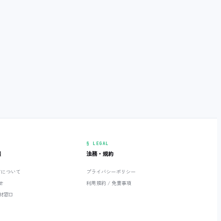
§ LEGAL
報
法務・規約
ETについて
プライバシーポリシー
せ
利用規約 / 免責事項
材窓口