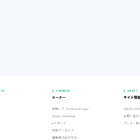
IES
§ CORNERS
§ ABOUT
コーナー
サイト情
攻略ハブ /hints-and-tips/
SQOOL.N
Steam Showcase
お問い合わ
eスポーツ
プレス・取
月別アーカイブ
編集部のおすすめ