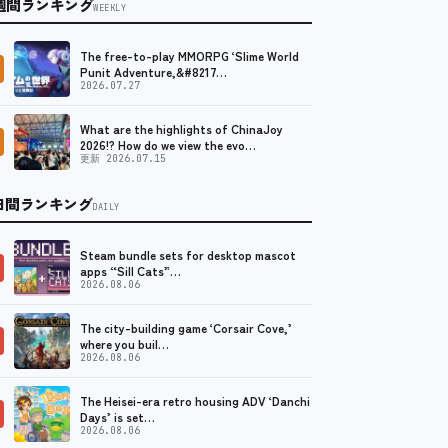
週間ランキング
WEEKLY
The free-to-play MMORPG ‘Slime World
Punit Adventure,&#8217…
2026.07.27
What are the highlights of ChinaJoy
2026!? How do we view the evo…
更新 2026.07.15
日間ランキング
DAILY
Steam bundle sets for desktop mascot
apps “Sill Cats”…
2026.08.06
The city-building game ‘Corsair Cove,’
where you buil…
2026.08.06
The Heisei-era retro housing ADV ‘Danchi
Days’ is set…
2026.08.06