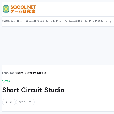
新着
ニュース
コラム
レビュー
攻略
ビジネス
Latest
News
Columns
Reviews
Guides
Industry
Home
/
Tag
/
Short Circuit Studio
🏷️
TAG
Short Circuit Studio
📡
RSS
𝕏
でシェア