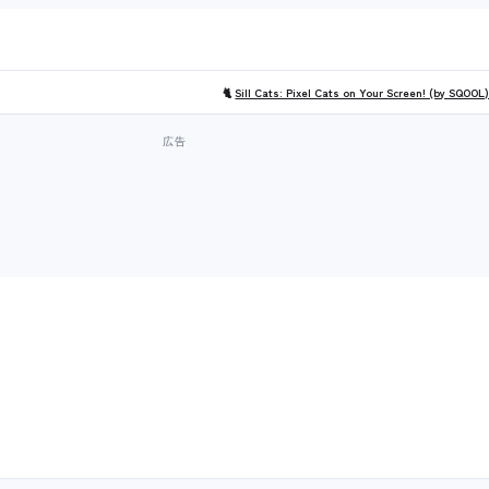
🐈
Sill Cats: Pixel Cats on Your Screen! (by SQOOL