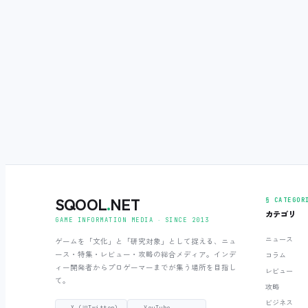
SQOOL
.
NET
§ CATEGOR
カテゴリ
GAME INFORMATION MEDIA ‧ SINCE 2013
ニュース
ゲームを「文化」と「研究対象」として捉える、ニュ
ース・特集・レビュー・攻略の総合メディア。インデ
コラム
ィー開発者からプロゲーマーまでが集う場所を目指し
レビュー
て。
攻略
ビジネス