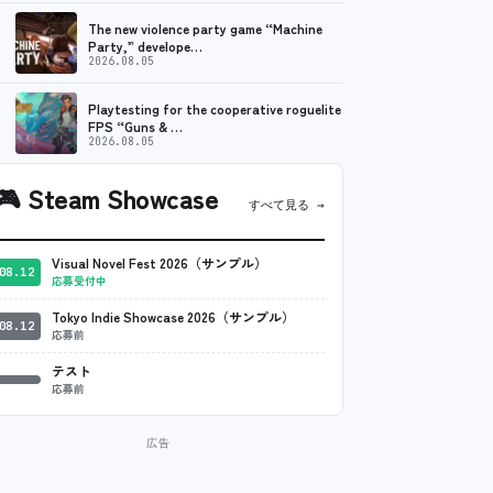
The new violence party game “Machine
Party,” develope…
2026.08.05
Playtesting for the cooperative roguelite
FPS “Guns & …
2026.08.05
🎮
Steam Showcase
すべて見る →
Visual Novel Fest 2026（サンプル）
08.12
応募受付中
Tokyo Indie Showcase 2026（サンプル）
08.12
応募前
テスト
応募前