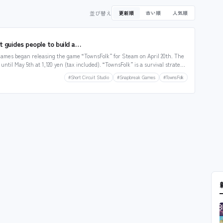
並び替え
更新順
古い順
人気順
t guides people to build a…
ames began releasing the game “TownsFolk” for Steam on April 20th. The
f until May 5th at 1,120 yen (tax included). “TownsFolk” is a survival strategy
#Short Circuit Studio
#Snapbreak Games
#TownsFolk