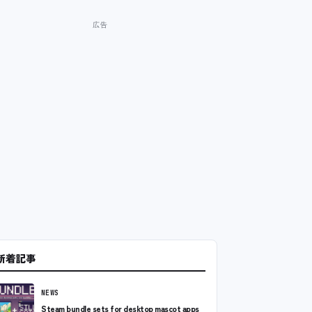
新着記事
NEWS
Steam bundle sets for desktop mascot apps