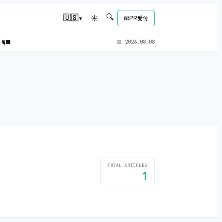
🔍
▾
🇺🇸
☀
📧
PR受付
)
🐈‍⬛
📅
2026.08.08
TOTAL ARTICLES
1