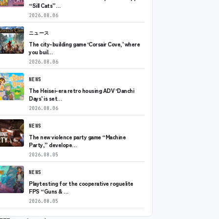
“Sill Cats”…
2026.08.06
ニュース
The city-building game ‘Corsair Cove,’ where
you buil…
2026.08.06
NEWS
The Heisei-era retro housing ADV ‘Danchi
Days’ is set…
2026.08.06
NEWS
The new violence party game “Machine
Party,” develope…
2026.08.05
NEWS
Playtesting for the cooperative roguelite
FPS “Guns & …
2026.08.05