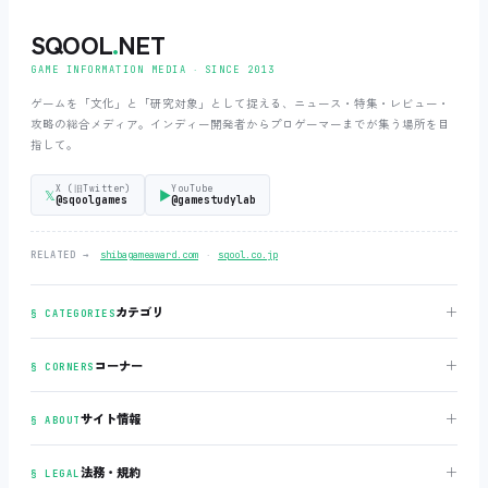
SQOOL
.
NET
GAME INFORMATION MEDIA ‧ SINCE 2013
ゲームを「文化」と「研究対象」として捉える、ニュース・特集・レビュー・
攻略の総合メディア。インディー開発者からプロゲーマーまでが集う場所を目
指して。
X (旧Twitter)
YouTube
𝕏
▶
@sqoolgames
@gamestudylab
‧
RELATED →
shibagameaward.com
sqool.co.jp
＋
カテゴリ
§ CATEGORIES
＋
コーナー
§ CORNERS
＋
サイト情報
§ ABOUT
＋
法務・規約
§ LEGAL