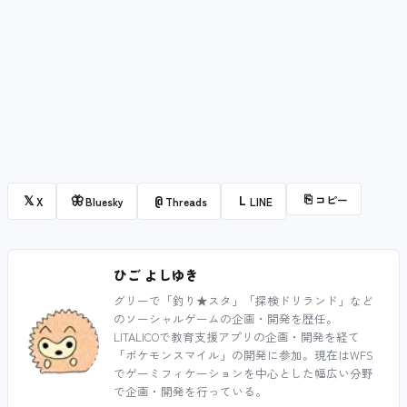
⎘
コピー
𝕏
🦋
@
L
X
Bluesky
Threads
LINE
ひご よしゆき
グリーで「釣り★スタ」「探検ドリランド」など
のソーシャルゲームの企画・開発を歴任。
LITALICOで教育支援アプリの企画・開発を経て
「ポケモンスマイル」の開発に参加。現在はWFS
でゲーミフィケーションを中心とした幅広い分野
で企画・開発を行っている。