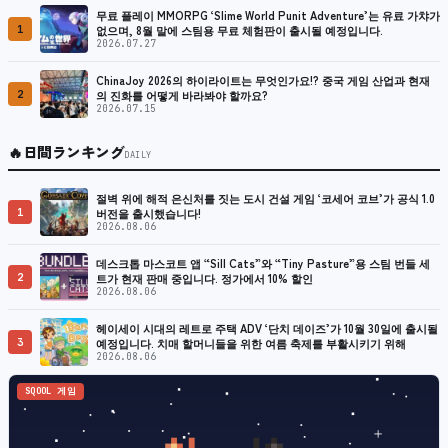
무료 플레이 MMORPG ‘Slime World Punit Adventure’는 유료 가챠가
1
없으며, 8월 말에 스팀용 무료 체험판이 출시될 예정입니다.
2026.07.27
ChinaJoy 2026의 하이라이트는 무엇인가요!? 중국 게임 산업과 현재
2
의 진화를 어떻게 바라봐야 할까요?
2026.07.15
🔥
日間ランキング
DAILY
절벽 위에 해적 은신처를 짓는 도시 건설 게임 ‘코세어 코브’가 공식 1.0
1
버전을 출시했습니다!
2026.08.06
데스크톱 마스코트 앱 “Sill Cats”와 “Tiny Pasture”용 스팀 번들 세
2
트가 현재 판매 중입니다. 정가에서 10% 할인
2026.08.06
헤이세이 시대의 레트로 주택 ADV ‘단치 데이즈’가 10월 30일에 출시될
3
예정입니다. 치매 할머니들을 위한 여름 축제를 부활시키기 위해
2026.08.06
SQOOL 게임