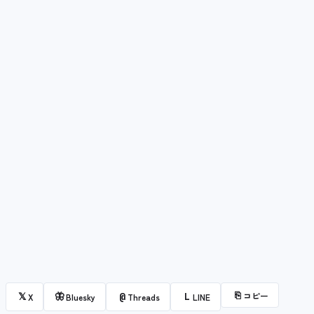
⎘
コピー
𝕏
🦋
@
L
X
Bluesky
Threads
LINE