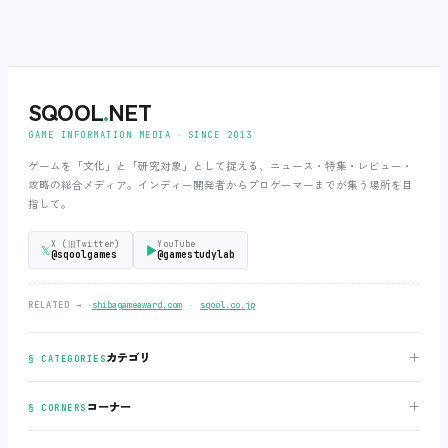
SQOOL
.
NET
GAME INFORMATION MEDIA ‧ SINCE 2013
ゲームを「文化」と「研究対象」として捉える、ニュース・特集・レビュー・
攻略の総合メディア。インディー開発者からプロゲーマーまでが集う場所を目
指して。
X (旧Twitter)
YouTube
𝕏
▶
@sqoolgames
@gamestudylab
‧
RELATED →
shibagameaward.com
sqool.co.jp
＋
カテゴリ
§ CATEGORIES
＋
コーナー
§ CORNERS