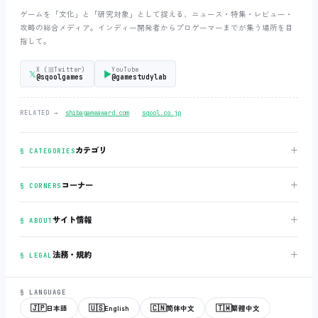
ゲームを「文化」と「研究対象」として捉える、ニュース・特集・レビュー・
攻略の総合メディア。インディー開発者からプロゲーマーまでが集う場所を目
指して。
X (旧Twitter)
YouTube
𝕏
▶
@sqoolgames
@gamestudylab
‧
RELATED →
shibagameaward.com
sqool.co.jp
＋
カテゴリ
§ CATEGORIES
＋
コーナー
§ CORNERS
＋
サイト情報
§ ABOUT
＋
法務・規約
§ LEGAL
§ LANGUAGE
🇯🇵
🇺🇸
🇨🇳
🇹🇼
日本語
English
简体中文
繁體中文