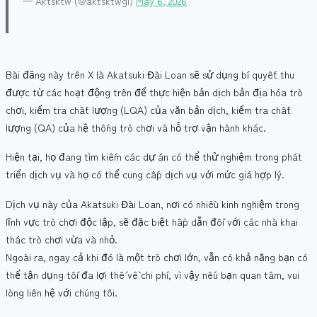
— Aktsktw (@aktsktwgl)
May 6, 2026
Bài đăng này trên X là Akatsuki Đài Loan sẽ sử dụng bí quyết thu
được từ các hoạt động trên để thực hiện bản dịch bản địa hóa trò
chơi, kiểm tra chất lượng (LQA) của văn bản dịch, kiểm tra chất
lượng (QA) của hệ thống trò chơi và hỗ trợ vận hành khác.
Hiện tại, họ đang tìm kiếm các dự án có thể thử nghiệm trong phát
triển dịch vụ và họ có thể cung cấp dịch vụ với mức giá hợp lý.
Dịch vụ này của Akatsuki Đài Loan, nơi có nhiều kinh nghiệm trong
lĩnh vực trò chơi độc lập, sẽ đặc biệt hấp dẫn đối với các nhà khai
thác trò chơi vừa và nhỏ.
Ngoài ra, ngay cả khi đó là một trò chơi lớn, vẫn có khả năng bạn có
thể tận dụng tối đa lợi thế về chi phí, vì vậy nếu bạn quan tâm, vui
lòng liên hệ với chúng tôi.