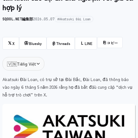
hợp lý
SQOOL.NET編集部
2026.05.07
#Akatsuki Đài Loan
⎘
コピー
𝕏
🦋
@
L
X
Bluesky
Threads
LINE
🇻🇳
Tiếng Việt
Akatsuki Đài Loan, có trụ sở tại Đài Bắc, Đài Loan, đã thông báo
vào ngày 6 tháng 5 năm 2026 rằng họ đã bắt đầu cung cấp “dịch vụ
hỗ trợ trò chơi” trên X.