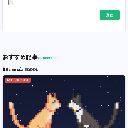
おすすめ記事
RECOMMENDED
🐈
Game của SQOOL
GAME CỦA SQOOL