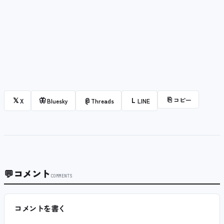
⎘
コピー
𝕏
🦋
@
L
X
Bluesky
Threads
LINE
💬
コメント
COMMENTS
コメントを書く