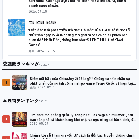
năm ngoái. Các hoạt động kết nối dành riêng cho khu vực kinh
doanh cũng có sẵn.
2026.07.15
TIN KINH DOANH
‘Diễn đàn nhà phát triển trò chơi Đài Bắc’ của TGDF sẽ được tổ
chức vào ngày 15 và 16 tháng 7! Ngoài ra còn có nhiều phiên liên
quan đến Nhật Bản, chẳng hạn như ‘SILENT HILL f’ và ‘Toei
Games’.
更新
2026.07.15
🏆
週間ランキング
WEEKLY
Điểm nổi bật của ChinaJoy 2026 là gì!? Chúng ta nhìn nhận sự
1
phát triển của ngành công nghiệp game Trung Quốc và hiện tại
như thế nào?
更新 2026.07.15
🔥
日間ランキング
DAILY
Trò chơi mô phỏng quản lý sòng bạc ‘Las Vegas Simulator’, nơi
1
bạn tàn phá cả khách hàng khó chịu và người ngoài hành tinh, đã
được phát hành.
2026.05.27
Chúng tôi sẽ tham gia với tư cách là đối tác truyền thông chính