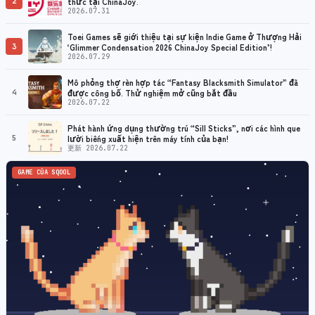
2
thức tại ChinaJoy.
2026.07.31
Toei Games sẽ giới thiệu tại sự kiện Indie Game ở Thượng Hải
3
‘Glimmer Condensation 2026 ChinaJoy Special Edition’!
2026.07.29
Mô phỏng thợ rèn hợp tác “Fantasy Blacksmith Simulator” đã
4
được công bố. Thử nghiệm mở cũng bắt đầu
2026.07.22
Phát hành ứng dụng thường trú “Sill Sticks”, nơi các hình que
5
lười biếng xuất hiện trên máy tính của bạn!
更新 2026.07.22
GAME CỦA SQOOL