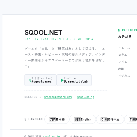
SQOOL
.
NET
§ CATEGOR
カテゴリ
GAME INFORMATION MEDIA ‧ SINCE 2013
ニュース
ゲームを「文化」と「研究対象」として捉える、ニュ
ース・特集・レビュー・攻略の総合メディア。インデ
コラム
ィー開発者からプロゲーマーまでが集う場所を目指し
レビュー
て。
攻略
ビジネス
X (旧Twitter)
YouTube
𝕏
▶
@sqoolgames
@gamestudylab
‧
RELATED →
shibagameaward.com
sqool.co.jp
🇯🇵
🇺🇸
🇨🇳
🇹🇼
日本語
English
简体中文
§ LANGUAGE
© 2018-2026
sqool.co.jp
‧ All rights reserved.