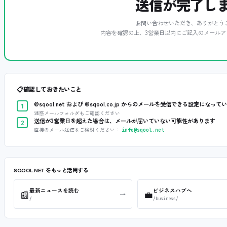
送信が完了し
お問い合わせいただき、ありがとう
内容を確認の上、3営業日以内にご記入のメールア
📋
確認しておきたいこと
@sqool.net および @sqool.co.jp からのメールを受信できる設定になって
1
迷惑メールフォルダもご確認ください
送信が3営業日を超えた場合は、メールが届いていない可能性があります
2
直接のメール送信をご検討ください：
info@sqool.net
SQOOL.NET をもっと活用する
最新ニュースを読む
ビジネスハブへ
📰
💼
→
/
/business/