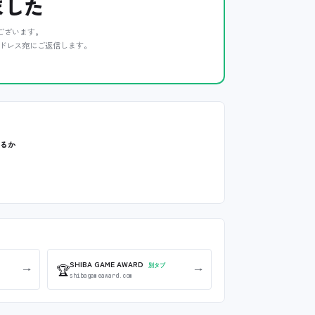
ました
ございます。
ドレス宛にご返信します。
いるか
SHIBA GAME AWARD
🏆
別タブ
→
→
shibagameaward.com