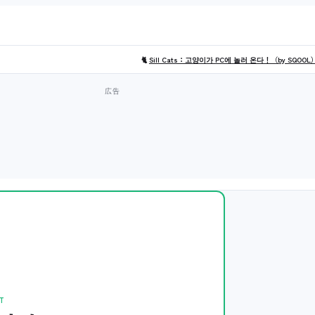
🐈
Sill Cats：고양이가 PC에 놀러 온다！（by SQOOL
T