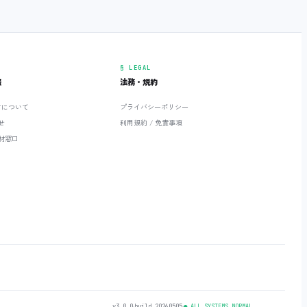
§ LEGAL
報
法務・規約
ETについて
プライバシーポリシー
せ
利用規約 / 免責事項
材窓口
v3.0.0
‧
build 20260505
‧
● ALL SYSTEMS NORMAL