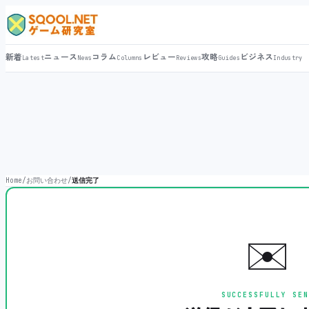
新着
ニュース
コラム
レビュー
攻略
ビジネス
Latest
News
Columns
Reviews
Guides
Industry
Home
/
お問い合わせ
/
送信完了
✉️
SUCCESSFULLY SEN