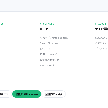
IES
§ CORNERS
§ ABOUT
コーナー
サイト情
攻略ハブ /hints-and-tips/
SQOOL.N
Steam Showcase
お問い合わ
eスポーツ
プレス・取
月別アーカイブ
編集部のおすすめ
RSSフィード
🇰🇷
🇻🇳
繁體中文
한국어
Tiếng Việt
● CURRENT