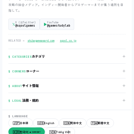
攻略の総合メディア。インディー開発者からプロゲーマーまでが集う場所を目
指して。
X (旧Twitter)
YouTube
𝕏
▶
@sqoolgames
@gamestudylab
‧
RELATED →
shibagameaward.com
sqool.co.jp
＋
カテゴリ
§ CATEGORIES
＋
コーナー
§ CORNERS
＋
サイト情報
§ ABOUT
＋
法務・規約
§ LEGAL
§ LANGUAGE
🇯🇵
🇺🇸
🇨🇳
🇹🇼
日本語
English
简体中文
繁體中文
🇰🇷
🇻🇳
한국어
Tiếng Việt
● CURRENT