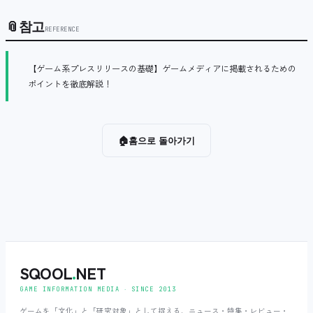
📎
참고
REFERENCE
【ゲーム系プレスリリースの基礎】ゲームメディアに掲載されるための
ポイントを徹底解説！
🏠
홈으로 돌아가기
SQOOL
.
NET
GAME INFORMATION MEDIA ‧ SINCE 2013
ゲームを「文化」と「研究対象」として捉える、ニュース・特集・レビュー・