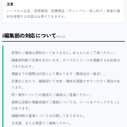
注意
ハードセル広告 / 仮想通貨・投機商品 / ギャンブル / 成人向け / 他者の権
利を侵害する内容はお受けできません。
ℹ
編集部の対応について
POLICY
受領のご連絡は原則行っておりません。あらかじめご了承ください。
編集部判断で記事化を行います。すべてのリリースを掲載するお約束は
できかねます。
掲載までの期間は内容により異なります（最短当日〜数日）。
記事化にあたり、編集部にて文体・構成を調整させていただく場合があ
ります。
同一案件についての催促のご連絡はご遠慮ください。
過剰な回数の掲載希望のご連絡については、メールをブロックすること
があります。
掲載判断の基準については公開しておりません。
日本語、または英語でご連絡ください。