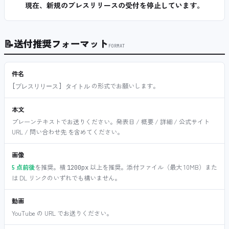
現在、新規のプレスリリースの受付を停止しています。
📝
送付推奨フォーマット
FORMAT
件名
の形式でお願いします。
[プレスリリース] タイトル
本文
プレーンテキストでお送りください。発表日 / 概要 / 詳細 / 公式サイト
URL / 問い合わせ先 を含めてください。
画像
5 点前後
を推奨。横
以上を推奨。添付ファイル（最大 10MB）また
1200px
は DL リンクのいずれでも構いません。
動画
YouTube の URL でお送りください。