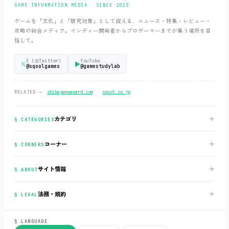
GAME INFORMATION MEDIA ‧ SINCE 2013
ゲームを「文化」と「研究対象」として捉える、ニュース・特集・レビュー・
攻略の総合メディア。インディー開発者からプロゲーマーまでが集う場所を目
指して。
X (旧Twitter)
YouTube
𝕏
▶
@sqoolgames
@gamestudylab
‧
RELATED →
shibagameaward.com
sqool.co.jp
＋
カテゴリ
§ CATEGORIES
＋
コーナー
§ CORNERS
＋
サイト情報
§ ABOUT
＋
法務・規約
§ LEGAL
§ LANGUAGE