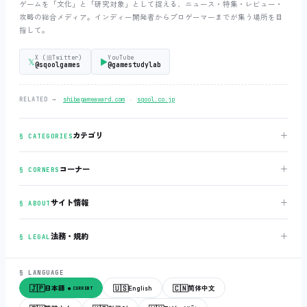
ゲームを「文化」と「研究対象」として捉える、ニュース・特集・レビュー・
攻略の総合メディア。インディー開発者からプロゲーマーまでが集う場所を目
指して。
X (旧Twitter)
YouTube
𝕏
▶
@sqoolgames
@gamestudylab
‧
RELATED →
shibagameaward.com
sqool.co.jp
＋
カテゴリ
§ CATEGORIES
＋
コーナー
§ CORNERS
＋
サイト情報
§ ABOUT
＋
法務・規約
§ LEGAL
§ LANGUAGE
🇯🇵
🇺🇸
🇨🇳
日本語
English
简体中文
● CURRENT