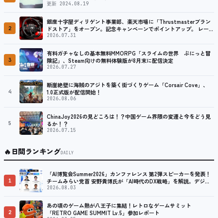
更新 2024.08.19
銀座十字屋ディリゲント事業部、楽天市場に「Thrustmasterブラン
2
ドストア」をオープン。記念キャンペーンでポイントアップ。 レーシ
ング／フライトシム向けコントローラーを中心に、幅広くラインナッ
2026.07.31
プ
有料ガチャなしの基本無料MMORPG「スライムの世界 ぷにっと冒
3
険記」、Steam向けの無料体験版が8月末に配信決定
2026.07.27
断崖絶壁に海賊のアジトを築く街づくりゲーム「Corsair Cove」、
4
1.0正式版が配信開始！
2026.08.06
ChinaJoy2026の見どころは！？中国ゲーム界隈の変遷と今をどう見
5
るか！？
2026.07.15
🔥
日間ランキング
DAILY
「AI博覧会Summer2026」カンファレンス 第2弾スピーカーを発表！
1
チームみらい党首 安野貴博氏が「AI時代のDX戦略」を解説。デジタ
ル庁のガバメントAI、経営・製造・営業のAI活用事例も公開
2026.08.03
あの頃のゲーム熱が八王子に集結！レトロなゲームサミット
2
「RETRO GAME SUMMIT Lv.5」参加レポート