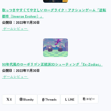
取っつきやすくてやさしいローグライク・アクションゲーム「逆転
都市（Inverse Evolver）」
公開日：2022年11月30日
ゲームレビュー
90年代風のローポリゴン正統派3Dシューティング「Ex-Zodiac」
公開日：2022年11月30日
ゲームレビュー
⎘
コピー
𝕏
🦋
@
L
X
Bluesky
Threads
LINE