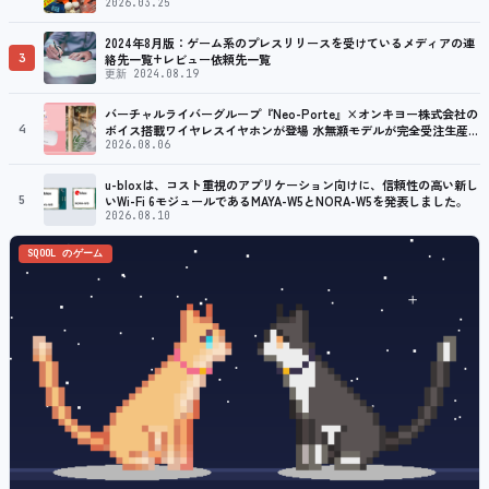
2026.03.25
2024年8月版：ゲーム系のプレスリリースを受けているメディアの連
3
絡先一覧+レビュー依頼先一覧
更新 2024.08.19
バーチャルライバーグループ『Neo-Porte』×オンキヨー株式会社の
4
ボイス搭載ワイヤレスイヤホンが登場 水無瀬モデルが完全受注生産で
販売決定！ ８月７日（金）15：00から受注開始
2026.08.06
u-bloxは、コスト重視のアプリケーション向けに、信頼性の高い新し
5
いWi-Fi 6モジュールであるMAYA-W5とNORA-W5を発表しました。
2026.08.10
SQOOL のゲーム