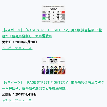
【eスポーツ】「RAGE STREET FIGHTER V」第4節 試合結果 下位
組が上位組に勝利し一気に混戦に
更新日：2018年6月20日
eスポーツニュース
【eスポーツ】「RAGE STREET FIGHTER V」前半戦終了時点でのチ
ーム評価や、後半戦の展開などを徹底解説！
公開日：2018年6月19日
eスポーツニュース