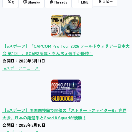
⎘
コピー
𝕏
🦋
@
L
X
Bluesky
Threads
LINE
【eスポーツ】「CAPCOM Pro Tour 2026 ワールドウォリアー日本大
会 第1回」、SCARZ所属・きんちょ選手が優勝！
公開日：2026年5月11日
eスポーツニュース
【eスポーツ】両国国技館で開催の「ストリートファイター6」世界
大会、日本の翔選手とGood 8 Squadが優勝！
公開日：2025年3月10日