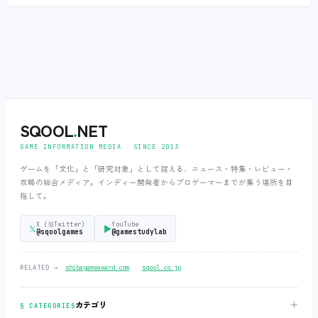
SQOOL
.
NET
GAME INFORMATION MEDIA ‧ SINCE 2013
ゲームを「文化」と「研究対象」として捉える、ニュース・特集・レビュー・
攻略の総合メディア。インディー開発者からプロゲーマーまでが集う場所を目
指して。
X (旧Twitter)
YouTube
𝕏
▶
@sqoolgames
@gamestudylab
‧
RELATED →
shibagameaward.com
sqool.co.jp
＋
カテゴリ
§ CATEGORIES