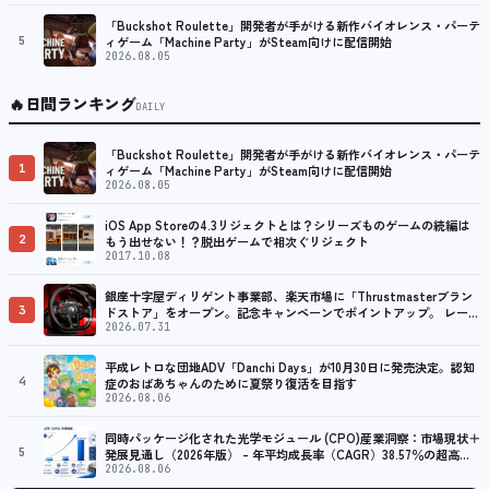
「Buckshot Roulette」開発者が手がける新作バイオレンス・パーテ
5
ィゲーム「Machine Party」がSteam向けに配信開始
2026.08.05
🔥
日間ランキング
DAILY
「Buckshot Roulette」開発者が手がける新作バイオレンス・パーテ
1
ィゲーム「Machine Party」がSteam向けに配信開始
2026.08.05
iOS App Storeの4.3リジェクトとは？シリーズものゲームの続編は
2
もう出せない！？脱出ゲームで相次ぐリジェクト
2017.10.08
銀座十字屋ディリゲント事業部、楽天市場に「Thrustmasterブラン
3
ドストア」をオープン。記念キャンペーンでポイントアップ。 レーシ
ング／フライトシム向けコントローラーを中心に、幅広くラインナッ
2026.07.31
プ
平成レトロな団地ADV「Danchi Days」が10月30日に発売決定。認知
4
症のおばあちゃんのために夏祭り復活を目指す
2026.08.06
同時パッケージ化された光学モジュール (CPO)産業洞察：市場現状＋
5
発展見通し（2026年版） – 年平均成長率（CAGR）38.57％の超高速
成長
2026.08.06