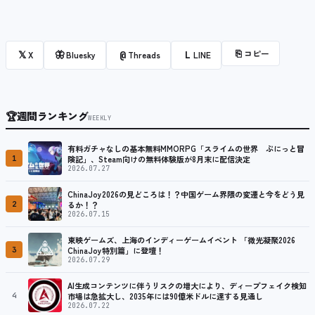
⎘
コピー
𝕏
🦋
@
L
X
Bluesky
Threads
LINE
🏆
週間ランキング
WEEKLY
有料ガチャなしの基本無料MMORPG「スライムの世界 ぷにっと冒
1
険記」、Steam向けの無料体験版が8月末に配信決定
2026.07.27
ChinaJoy2026の見どころは！？中国ゲーム界隈の変遷と今をどう見
2
るか！？
2026.07.15
東映ゲームズ、上海のインディーゲームイベント 「微光凝聚2026
3
ChinaJoy特別篇」に登壇！
2026.07.29
AI生成コンテンツに伴うリスクの増大により、ディープフェイク検知
4
市場は急拡大し、2035年には90億米ドルに達する見通し
2026.07.22