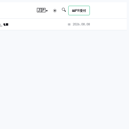
🔍
▾
🇯🇵
☀
📧
PR受付
L）
🐈‍⬛
📅
2026.08.08