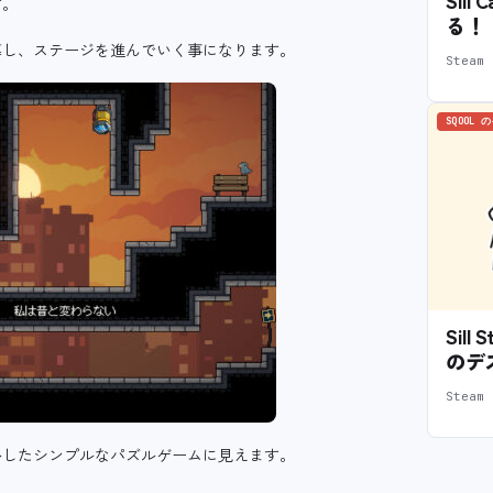
す。
る！
導し、ステージを進んでいく事になります。
Stea
SQOOL 
Sil
のデ
Stea
かしたシンプルなパズルゲームに見えます。