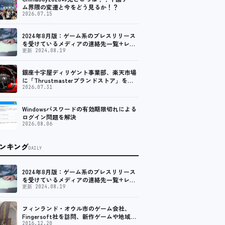
ム界隈の変遷と今をどう見るか！？
2026.07.15
2024年8月版：ゲーム系のプレスリリース
を受けているメディアの連絡先一覧+レビ
ュー依頼先一覧
更新 2024.08.19
銀座十字屋ディリゲント事業部、楽天市場
に「Thrustmasterブランドストア」をオ
ープン。記念キャンペーンでポイントアッ
2026.07.31
プ。 レーシング／フライトシム向けコント
ローラーを中心に、幅広くラインナップ
Windowsパスワードの有効期限切れによる
ログイン問題を解決
2026.08.06
ンキング
DAILY
2024年8月版：ゲーム系のプレスリリース
を受けているメディアの連絡先一覧+レビ
ュー依頼先一覧
更新 2024.08.19
フィンランド・オウル市のゲーム会社、
Fingersoft社を訪問、新作ゲームや地域貢
献について聞いてきました
2016.12.20