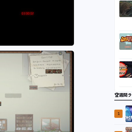
🏆
週間ラ
1