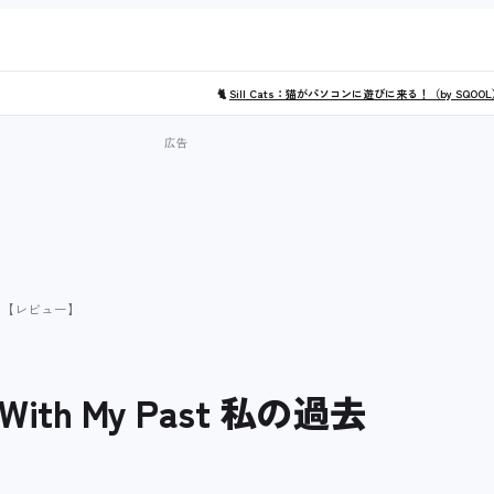
🐈
Sill Cats：猫がパソコンに遊びに来る！（by SQOO
に」【レビュー】
h My Past 私の過去