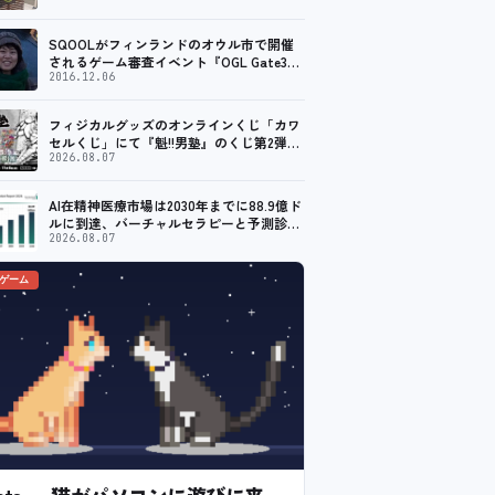
SQOOLがフィンランドのオウル市で開催
されるゲーム審査イベント『OGL Gate3』
のメディアパートナーに！
2016.12.06
フィジカルグッズのオンラインくじ「カワ
セルくじ」にて『魁!!男塾』のくじ第2弾が
販売開始！
2026.08.07
AI在精神医療市場は2030年までに88.9億ド
ルに到達、バーチャルセラピーと予測診断
の普及が加速
2026.08.07
のゲーム
l Cats — 猫がパソコンに遊びに来