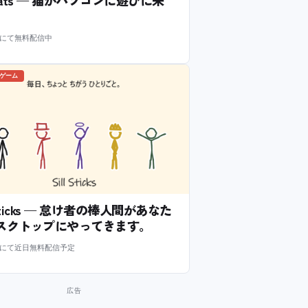
m にて無料配信中
のゲーム
l Sticks — 怠け者の棒人間があなた
スクトップにやってきます。
m にて近日無料配信予定