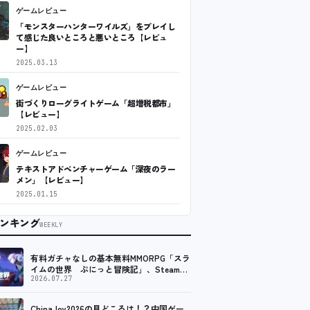
ゲームレビュー
「モンスターハンターワイルズ」をプレイし
て感じた良いところと悪いところ【レビュ
ー】
2025.03.13
ゲームレビュー
街づくりローグライトゲーム「超増税都市」
【レビュー】
2025.02.03
ゲームレビュー
テキストアドベンチャーゲーム「深夜のラー
メン」【レビュー】
2025.01.15
ンキング
WEEKLY
有料ガチャなしの基本無料MMORPG「スラ
イムの世界 ぷにっと冒険記」、Steam向
けの無料体験版が8月末に配信決定
2026.07.27
ChinaJoy2026の見どころは！？中国ゲー