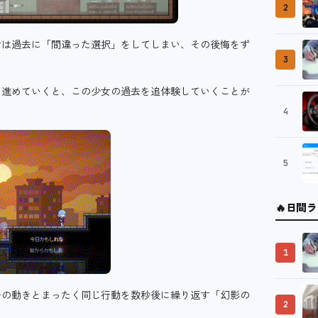
2
女は過去に「間違った選択」をしてしまい、その後悔をず
3
を進めていくと、この少女の過去を追体験していくことが
4
5
🔥
日間ラ
1
ーの動きとまったく同じ行動を数秒後に繰り返す「幻影の
2