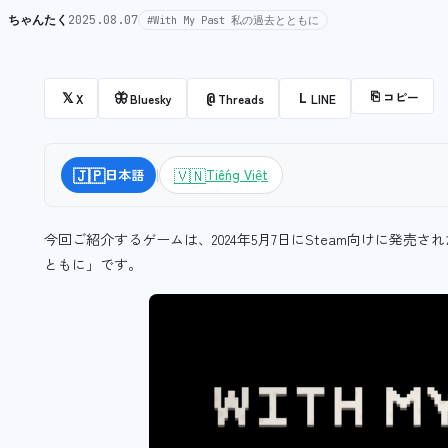
ちゃんたく
2025.08.07
#With My Past 私の過去とともに
⎘
コピー
𝕏
🦋
@
L
X
Bluesky
Threads
LINE
|
🇯🇵
🇻🇳
日本語
Tiếng Việt
今回ご紹介するゲームは、2024年5月7日にSteam向けに発売された
ともに」です。