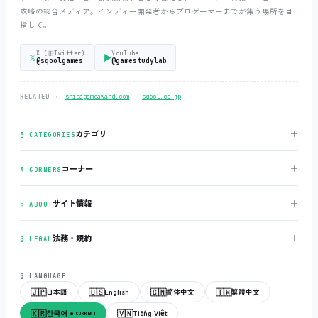
攻略の総合メディア。インディー開発者からプロゲーマーまでが集う場所を目
指して。
X (旧Twitter)
YouTube
𝕏
▶
@sqoolgames
@gamestudylab
‧
RELATED →
shibagameaward.com
sqool.co.jp
＋
カテゴリ
§ CATEGORIES
＋
コーナー
§ CORNERS
＋
サイト情報
§ ABOUT
＋
法務・規約
§ LEGAL
§ LANGUAGE
🇯🇵
🇺🇸
🇨🇳
🇹🇼
日本語
English
简体中文
繁體中文
🇰🇷
🇻🇳
한국어
Tiếng Việt
● CURRENT