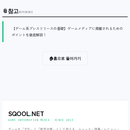
📎
참고
REFERENCE
【ゲーム系プレスリリースの基礎】ゲームメディアに掲載されるための
ポイントを徹底解説！
🏠
홈으로 돌아가기
SQOOL
.
NET
GAME INFORMATION MEDIA ‧ SINCE 2013
ゲームを「文化」と「研究対象」として捉える、ニュース・特集・レビュー・