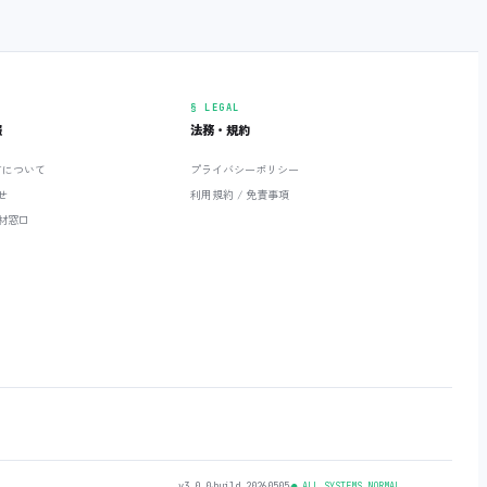
§ LEGAL
報
法務・規約
ETについて
プライバシーポリシー
せ
利用規約 / 免責事項
材窓口
v3.0.0
‧
build 20260505
‧
● ALL SYSTEMS NORMAL