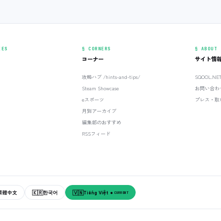
IES
§ CORNERS
§ ABOUT
コーナー
サイト情
攻略ハブ /hints-and-tips/
SQOOL.N
Steam Showcase
お問い合わ
eスポーツ
プレス・取
月別アーカイブ
編集部のおすすめ
RSSフィード
🇰🇷
🇻🇳
繁體中文
한국어
Tiếng Việt
● CURRENT