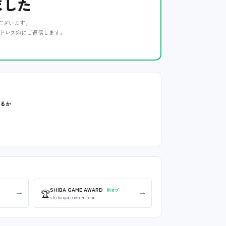
ました
ございます。
ドレス宛にご返信します。
いるか
SHIBA GAME AWARD
🏆
別タブ
→
→
shibagameaward.com