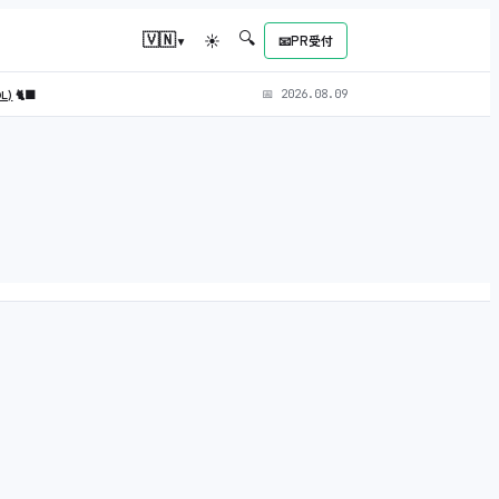
🔍
▾
🇻🇳
☀
📧
PR受付
OL)
🐈‍⬛
📅
2026.08.09