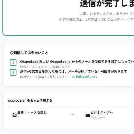
送信が完了し
お問い合わせいただき、ありがとう
内容を確認の上、3営業日以内にご記入のメールア
📋
確認しておきたいこと
@sqool.net および @sqool.co.jp からのメールを受信できる設定になって
1
迷惑メールフォルダもご確認ください
送信が3営業日を超えた場合は、メールが届いていない可能性があります
2
直接のメール送信をご検討ください：
info@sqool.net
SQOOL.NET をもっと活用する
最新ニュースを読む
ビジネスハブへ
📰
💼
→
/
/business/