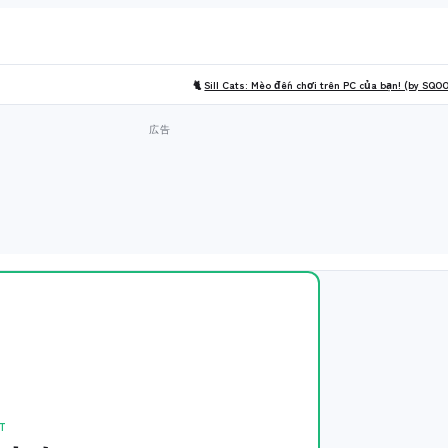
🐈
Sill Cats: Mèo đến chơi trên PC của bạn! (by SQO
T