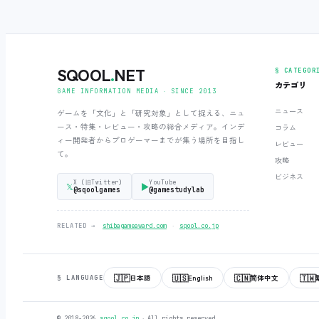
SQOOL
.
NET
§ CATEGOR
カテゴリ
GAME INFORMATION MEDIA ‧ SINCE 2013
ニュース
ゲームを「文化」と「研究対象」として捉える、ニュ
ース・特集・レビュー・攻略の総合メディア。インデ
コラム
ィー開発者からプロゲーマーまでが集う場所を目指し
レビュー
て。
攻略
ビジネス
X (旧Twitter)
YouTube
𝕏
▶
@sqoolgames
@gamestudylab
‧
RELATED →
shibagameaward.com
sqool.co.jp
🇯🇵
🇺🇸
🇨🇳
🇹🇼
日本語
English
简体中文
§ LANGUAGE
© 2018-2026
sqool.co.jp
‧ All rights reserved.