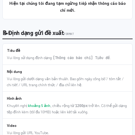
Hiện tại chúng tôi đang tạm ngừng tiếp nhận thông cáo báo
chí mới.
📝
Định dạng gửi đề xuất
FORMAT
Tiêu đề
Vui lòng sử dụng định dạng
.
[Thông cáo báo chí] Tiêu đề
Nội dung
Vui lòng gửi dưới dạng văn bản thuần. Bao gồm ngày công bố / tóm tắt /
chi tiết / URL trang chính thức / địa chỉ liên hệ.
Hình ảnh
Khuyến nghị
khoảng 5 ảnh
, chiều rộng từ
trở lên. Có thể gửi dạng
1200px
tệp đính kèm (tối đa 10MB) hoặc liên kết tải xuống.
Video
Vui lòng gửi URL YouTube.