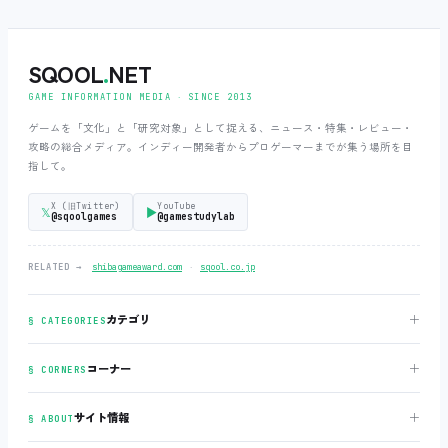
SQOOL
.
NET
GAME INFORMATION MEDIA ‧ SINCE 2013
ゲームを「文化」と「研究対象」として捉える、ニュース・特集・レビュー・
攻略の総合メディア。インディー開発者からプロゲーマーまでが集う場所を目
指して。
X (旧Twitter)
YouTube
𝕏
▶
@sqoolgames
@gamestudylab
‧
RELATED →
shibagameaward.com
sqool.co.jp
＋
カテゴリ
§ CATEGORIES
＋
コーナー
§ CORNERS
＋
サイト情報
§ ABOUT