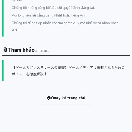
Chúng tôi không công bố tiêu chí quyết định đăng tải.
Vui lòng liên hệ bằng tiếng Nhật hoặc tiếng Anh.
Chúng tôi cũng tiếp nhận các tựa game quy mô nhỏ do cá nhân phát
triển.
📎
Tham khảo
REFERENCE
【ゲーム系プレスリリースの基礎】ゲームメディアに掲載されるための
ポイントを徹底解説！
🏠
Quay lại trang chủ