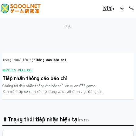
🔍
▾
🇻🇳
☀
Trang chủ
/
Liên hệ
/
Thông cáo báo chí
📧
PRESS RELEASE
Tiếp nhận thông cáo báo chí
Chúng tôi tiếp nhận thông cáo báo chí liên quan đến game.
Ban biên tập sẽ xem xét nội dung và quyết định việc đăng tải.
⏸
Trạng thái tiếp nhận hiện tại
STATUS