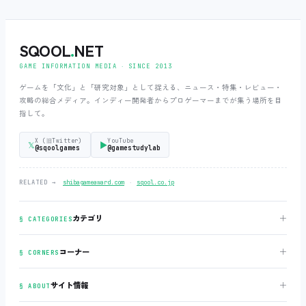
SQOOL
.
NET
GAME INFORMATION MEDIA ‧ SINCE 2013
ゲームを「文化」と「研究対象」として捉える、ニュース・特集・レビュー・
攻略の総合メディア。インディー開発者からプロゲーマーまでが集う場所を目
指して。
X (旧Twitter)
YouTube
𝕏
▶
@sqoolgames
@gamestudylab
‧
RELATED →
shibagameaward.com
sqool.co.jp
＋
カテゴリ
§ CATEGORIES
＋
コーナー
§ CORNERS
＋
サイト情報
§ ABOUT