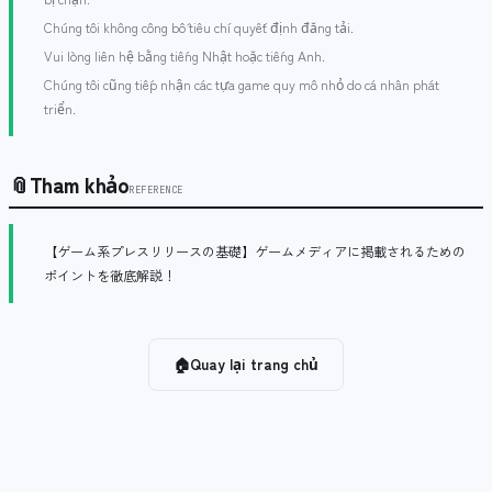
Chúng tôi không công bố tiêu chí quyết định đăng tải.
Vui lòng liên hệ bằng tiếng Nhật hoặc tiếng Anh.
Chúng tôi cũng tiếp nhận các tựa game quy mô nhỏ do cá nhân phát
triển.
📎
Tham khảo
REFERENCE
【ゲーム系プレスリリースの基礎】ゲームメディアに掲載されるための
ポイントを徹底解説！
🏠
Quay lại trang chủ