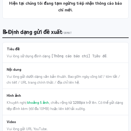
Hiện tại chúng tôi đang tạm ngừng tiếp nhận thông cáo báo
chí mới.
📝
Định dạng gửi đề xuất
FORMAT
Tiêu đề
Vui lòng sử dụng định dạng
.
[Thông cáo báo chí] Tiêu đề
Nội dung
Vui lòng gửi dưới dạng văn bản thuần. Bao gồm ngày công bố / tóm tắt /
chi tiết / URL trang chính thức / địa chỉ liên hệ.
Hình ảnh
Khuyến nghị
khoảng 5 ảnh
, chiều rộng từ
trở lên. Có thể gửi dạng
1200px
tệp đính kèm (tối đa 10MB) hoặc liên kết tải xuống.
Video
Vui lòng gửi URL YouTube.