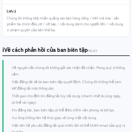
Lưu ý
Chúng tôi không tiếp nhận quảng cáo bán hàng cứng / tiền mã hóa · sản
phẩm tài chính đầu cơ / cờ bạc / nội dung dành cho người lớn / nội dung
vi phạm quyền của bên thứ ba.
ℹ
Về cách phản hồi của ban biên tập
POLICY
Về nguyên tắc chúng tôi không gửi xác nhận đã nhận. Mong quý vị thông
cảm.
Việc đăng tải sẽ do ban biên tập quyết định. Chúng tôi không thể cam
kết đăng tải mọi thông cáo.
Thời gian cho đến khi đăng tải tùy nội dung (nhanh nhất là cùng ngày,
có thể vài ngày).
Khi đăng bài, ban biên tập có thể điều chỉnh văn phong và bố cục.
Vui lòng không liên hệ thúc giục về cùng một nội dung.
Việc liên hệ yêu cầu đăng tải quá nhiều lần có thể khiến email của quý vị
bị chặn.