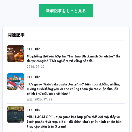
新着記事をもっと見る
関連記事
TIN TỨC
Mô phỏng thợ rèn hợp tác “Fantasy Blacksmith Simulator” đã
được công bố. Thử nghiệm mở cũng bắt đầu
2026.07.22
TIN TỨC
Tựa game ‘Wabi Sabi Sushi Derby’, nơi bạn nuôi dưỡng những
miếng sushi đáng yêu và cho chúng tham gia các cuộc đua, đã
chính thức được phát hành!
更新
2026.07.22
TIN TỨC
“BULLACATOR” – tựa game kết hợp giữa thể loại máy đẩy xu
(coin pusher) và roguelite – đã chính thức phát hành phiên bản
truy cập sớm trên Steam!