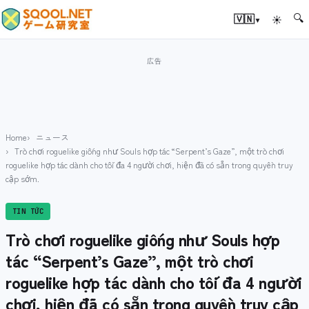
🔍
▾
🇻🇳
☀
Home
ニュース
Trò chơi roguelike giống như Souls hợp tác “Serpent’s Gaze”, một trò chơi
roguelike hợp tác dành cho tối đa 4 người chơi, hiện đã có sẵn trong quyền truy
cập sớm.
TIN TỨC
Trò chơi roguelike giống như Souls hợp
tác “Serpent’s Gaze”, một trò chơi
roguelike hợp tác dành cho tối đa 4 người
chơi, hiện đã có sẵn trong quyền truy cập