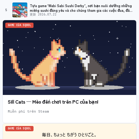
Tựa game ‘Wabi Sabi Sushi Derby’, nơi bạn nuôi dưỡng những
5
miếng sushi đáng yêu và cho chúng tham gia các cuộc đua, đã
chính thức được phát hành!
更新 2026.07.22
GAME CỦA SQOOL
Sill Cats — Mèo đến chơi trên PC của bạn!
Miễn phí trên Steam
GAME CỦA SQOOL