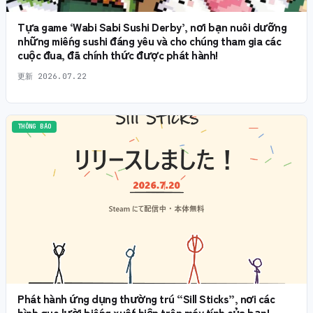
Tựa game ‘Wabi Sabi Sushi Derby’, nơi bạn nuôi dưỡng
những miếng sushi đáng yêu và cho chúng tham gia các
cuộc đua, đã chính thức được phát hành!
更新
2026.07.22
THÔNG BÁO
Phát hành ứng dụng thường trú “Sill Sticks”, nơi các
hình que lười biếng xuất hiện trên máy tính của bạn!