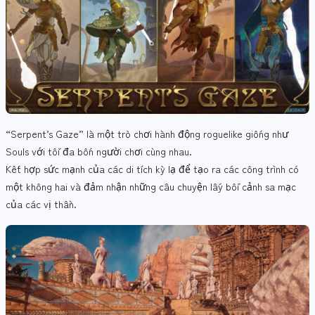
“Serpent’s Gaze” là một trò chơi hành động roguelike giống như
Souls với tối đa bốn người chơi cùng nhau.
Kết hợp sức mạnh của các di tích kỳ lạ để tạo ra các công trình có
một không hai và đảm nhận những câu chuyện lấy bối cảnh sa mạc
của các vị thần.