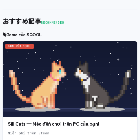
おすすめ記事
RECOMMENDED
🐈
Game của SQOOL
GAME CỦA SQOOL
Sill Cats — Mèo đến chơi trên PC của bạn!
Miễn phí trên Steam