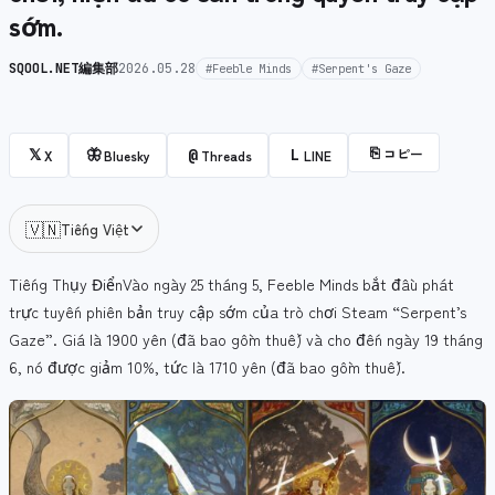
sớm.
SQOOL.NET編集部
2026.05.28
#Feeble Minds
#Serpent's Gaze
⎘
コピー
𝕏
🦋
@
L
X
Bluesky
Threads
LINE
🇻🇳
Tiếng Việt
Tiếng Thụy Điển
Vào ngày 25 tháng 5, Feeble Minds bắt đầu phát
trực tuyến phiên bản truy cập sớm của trò chơi Steam “Serpent’s
Gaze”. Giá là 1900 yên (đã bao gồm thuế) và cho đến ngày 19 tháng
6, nó được giảm 10%, tức là 1710 yên (đã bao gồm thuế).