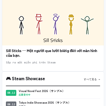
Sill Sticks — Một người que lười biếng đến với màn hình
của bạn.
Sắp ra mắt miễn phí trên Steam
🎮
Steam Showcase
すべて見る →
Visual Novel Fest 2026（サンプル）
08.12
応募受付中
Tokyo Indie Showcase 2026（サンプル）
08.12