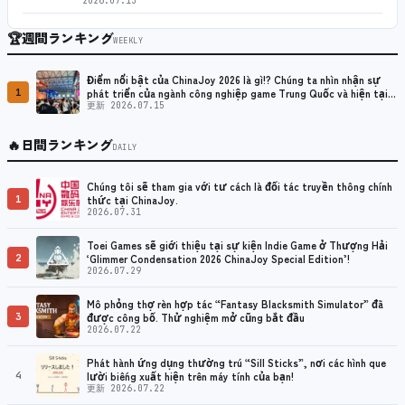
2026.07.13
🏆
週間ランキング
WEEKLY
Điểm nổi bật của ChinaJoy 2026 là gì!? Chúng ta nhìn nhận sự
1
phát triển của ngành công nghiệp game Trung Quốc và hiện tại
như thế nào?
更新 2026.07.15
🔥
日間ランキング
DAILY
Chúng tôi sẽ tham gia với tư cách là đối tác truyền thông chính
1
thức tại ChinaJoy.
2026.07.31
Toei Games sẽ giới thiệu tại sự kiện Indie Game ở Thượng Hải
2
‘Glimmer Condensation 2026 ChinaJoy Special Edition’!
2026.07.29
Mô phỏng thợ rèn hợp tác “Fantasy Blacksmith Simulator” đã
3
được công bố. Thử nghiệm mở cũng bắt đầu
2026.07.22
Phát hành ứng dụng thường trú “Sill Sticks”, nơi các hình que
4
lười biếng xuất hiện trên máy tính của bạn!
更新 2026.07.22