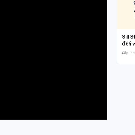
Sill 
đến v
Sắp ra