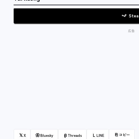
Ste
⎘
コピー
𝕏
🦋
@
L
X
Bluesky
Threads
LINE