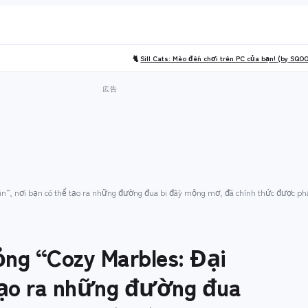
🐈
Sill Cats: Mèo đến chơi trên PC của bạn! (by SQO
ăn”, nơi bạn có thể tạo ra những đường đua bi đầy mộng mơ, đã chính thức được ph
ng “Cozy Marbles: Đại
ể tạo ra những đường đua