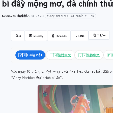
bi đầy mộng mơ, đã chính th
SQOOL.NET編集部
2026.06.11
#Cozy Marbles: Đại chiến bi lăn
⎘
コピー
𝕏
🦋
@
L
X
Bluesky
Threads
LINE
|
🇻🇳
🇹🇼
🇨🇳
🇰
Tiếng Việt
繁體中文
简体中文
Vào ngày 10 tháng 6, Mythwright và Pixel Pea Games bắt đầu p
“Cozy Marbles: Đại chiến bi lăn”.