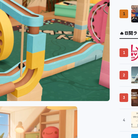
1
🔥
日間ラ
1
2
3
4