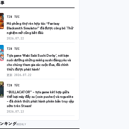
記事
TIN TỨC
Mô phỏng thợ rèn hợp tác “Fantasy
Blacksmith Simulator” đã được công bố. Thử
nghiệm mở cũng bắt đầu
2026.07.22
TIN TỨC
Tựa game ‘Wabi Sabi Sushi Derby’, nơi bạn
nuôi dưỡng những miếng sushi đáng yêu và
cho chúng tham gia các cuộc đua, đã chính
thức được phát hành!
更新
2026.07.22
TIN TỨC
“BULLACATOR” – tựa game kết hợp giữa
thể loại máy đẩy xu (coin pusher) và roguelite
– đã chính thức phát hành phiên bản truy cập
sớm trên Steam!
2026.07.13
ンキング
WEEKLY