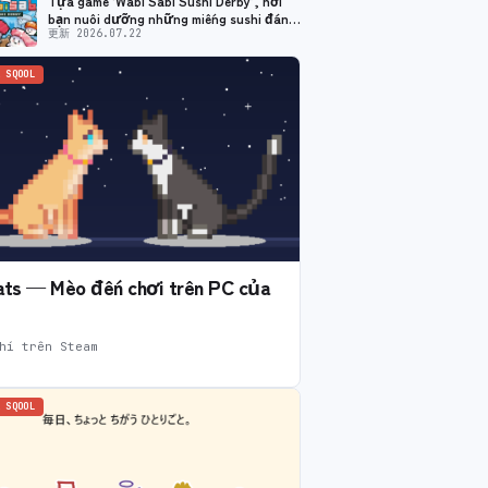
Tựa game ‘Wabi Sabi Sushi Derby’, nơi
bạn nuôi dưỡng những miếng sushi đáng
yêu và cho chúng tham gia các cuộc đua,
更新 2026.07.22
đã chính thức được phát hành!
 SQOOL
Cats — Mèo đến chơi trên PC của
hí trên Steam
 SQOOL