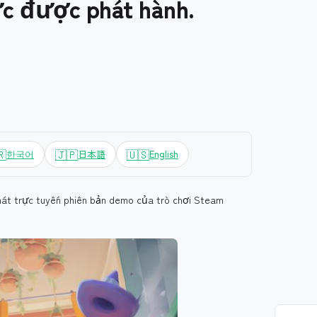
ức được phát hành.
🇷
🇯🇵
🇺🇸
한국어
日本語
English
hát trực tuyến phiên bản demo của trò chơi Steam