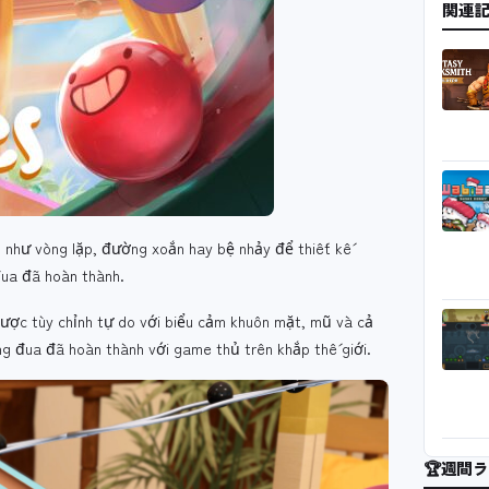
関連
n như vòng lặp, đường xoắn hay bệ nhảy để thiết kế
đua đã hoàn thành.
được tùy chỉnh tự do với biểu cảm khuôn mặt, mũ và cả
g đua đã hoàn thành với game thủ trên khắp thế giới.
🏆
週間ラ