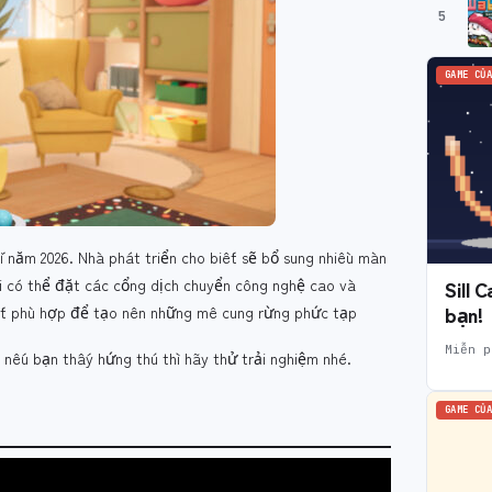
5
GAME CỦA
i năm 2026. Nhà phát triển cho biết sẽ bổ sung nhiều màn
 có thể đặt các cổng dịch chuyển công nghệ cao và
Sill 
bạn!
rất phù hợp để tạo nên những mê cung rừng phức tạp
Miễn p
nếu bạn thấy hứng thú thì hãy thử trải nghiệm nhé.
GAME CỦA