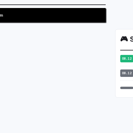
am
🎮
S
08.12
08.12