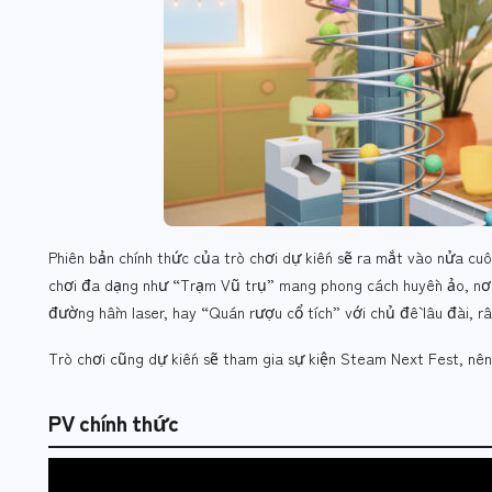
Phiên bản chính thức của trò chơi dự kiến sẽ ra mắt vào nửa cuố
chơi đa dạng như “Trạm Vũ trụ” mang phong cách huyền ảo, nơi
đường hầm laser, hay “Quán rượu cổ tích” với chủ đề lâu đài, 
Trò chơi cũng dự kiến sẽ tham gia sự kiện Steam Next Fest, nên 
PV chính thức