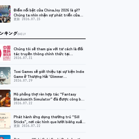
Điểm nổi bật của ChinaJoy 2026 là gì!?
Chúng ta nhìn nhận sự phát triển của
ngành công nghiệp game Trung Quốc và
更新 2026.07.15
hiện tại như thế nào?
ンキング
DAILY
Chúng tôi sẽ tham gia với tư cách là đối
tác truyền thông chính thức tại
ChinaJoy.
2026.07.31
Toei Games sẽ giới thiệu tại sự kiện Indie
Game ở Thượng Hải ‘Glimmer
Condensation 2026 ChinaJoy Special
2026.07.29
Edition’!
Mô phỏng thợ rèn hợp tác “Fantasy
Blacksmith Simulator” đã được công bố.
Thử nghiệm mở cũng bắt đầu
2026.07.22
Phát hành ứng dụng thường trú “Sill
Sticks”, nơi các hình que lười biếng xuất
hiện trên máy tính của bạn!
更新 2026.07.22