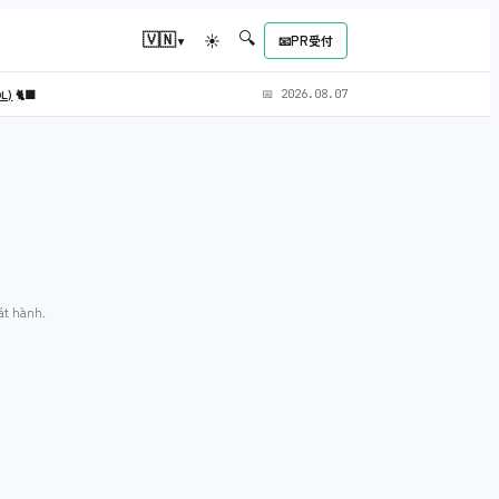
🔍
▾
🇻🇳
☀
📧
PR受付
OL)
🐈‍⬛
📅
2026.08.07
át hành.