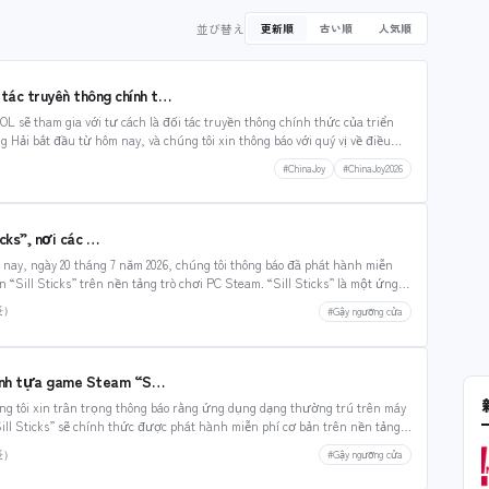
並び替え
更新順
古い順
人気順
 tác truyền thông chính t…
sẽ tham gia với tư cách là đối tác truyền thông chính thức của triển
 Hải bắt đầu từ hôm nay, và chúng tôi xin thông báo với quý vị về điều…
#ChinaJoy
#ChinaJoy2026
cks”, nơi các …
ay, ngày 20 tháng 7 năm 2026, chúng tôi thông báo đã phát hành miễn
“Sill Sticks” trên nền tảng trò chơi PC Steam. “Sill Sticks” là một ứng
#Gậy ngưỡng cửa
長）
hành tựa game Steam “S…
 tôi xin trân trọng thông báo rằng ứng dụng dạng thường trú trên máy
Sill Sticks” sẽ chính thức được phát hành miễn phí cơ bản trên nền tảng
#Gậy ngưỡng cửa
長）