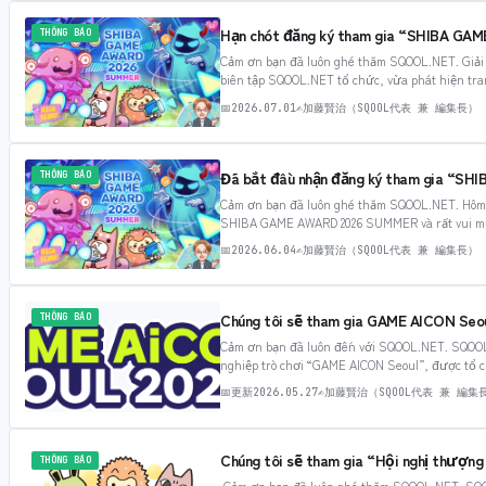
Hạn chót đăng ký tham gia “SHIBA G
THÔNG BÁO
Cảm ơn bạn đã luôn ghé thăm SQOOL.NET. Giả
biên tập SQOOL.NET tổ chức, vừa phát hiện tran
Mặc dù các vấn đề đã…
📅
2026.07.01
✍
加藤賢治（SQOOL代表 兼 編集長）
Đã bắt đầu nhận đăng ký tham gia “S
THÔNG BÁO
Cảm ơn bạn đã luôn ghé thăm SQOOL.NET. Hôm na
SHIBA GAME AWARD 2026 SUMMER và rất vui mừ
trò chơi trực…
📅
2026.06.04
✍
加藤賢治（SQOOL代表 兼 編集長）
Chúng tôi sẽ tham gia GAME AICON Seoul
THÔNG BÁO
Cảm ơn bạn đã luôn đến với SQOOL.NET. SQOOL s
nghiệp trò chơi “GAME AICON Seoul”, được tổ c
thông báo…
📅
更新
2026.05.27
✍
加藤賢治（SQOOL代表 兼 編集
Chúng tôi sẽ tham gia “Hội nghị thượng
THÔNG BÁO
Cảm ơn bạn đã luôn ghé thăm SQOOL.NET. SQOO