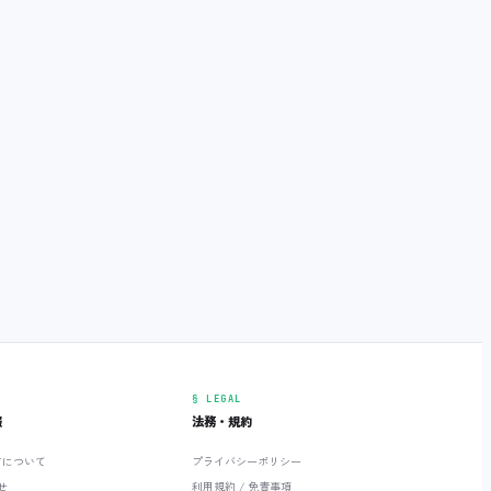
§ LEGAL
報
法務・規約
ETについて
プライバシーポリシー
せ
利用規約 / 免責事項