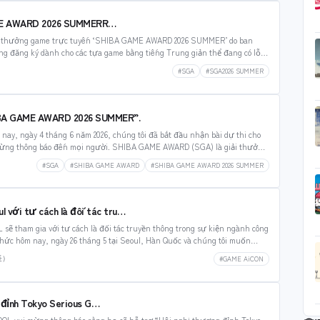
AME AWARD 2026 SUMMERR…
i thưởng game trực tuyến ‘SHIBA GAME AWARD 2026 SUMMER’ do ban
g đăng ký dành cho các tựa game bằng tiếng Trung giản thể đang có lỗi.
#SGA
#SGA2026 SUMMER
HIBA GAME AWARD 2026 SUMMER”.
y, ngày 4 tháng 6 năm 2026, chúng tôi đã bắt đầu nhận bài dự thi cho
ng thông báo đến mọi người. SHIBA GAME AWARD (SGA) là giải thưởng
#SGA
#SHIBA GAME AWARD
#SHIBA GAME AWARD 2026 SUMMER
 với tư cách là đối tác tru…
ẽ tham gia với tư cách là đối tác truyền thông trong sự kiện ngành công
hức hôm nay, ngày 26 tháng 5 tại Seoul, Hàn Quốc và chúng tôi muốn
#GAME AiCON
長）
 đỉnh Tokyo Serious G…
L vui mừng thông báo rằng họ sẽ hỗ trợ “Hội nghị thượng đỉnh Tokyo