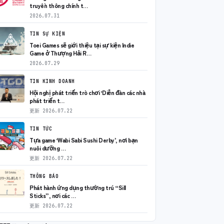
truyền thông chính t…
2026.07.31
TIN SỰ KIỆN
Toei Games sẽ giới thiệu tại sự kiện Indie
Game ở Thượng Hải R…
2026.07.29
TIN KINH DOANH
Hội nghị phát triển trò chơi ‘Diễn đàn các nhà
phát triển t…
更新
2026.07.22
TIN TỨC
Tựa game ‘Wabi Sabi Sushi Derby’, nơi bạn
nuôi dưỡng …
更新
2026.07.22
THÔNG BÁO
Phát hành ứng dụng thường trú “Sill
Sticks”, nơi các …
更新
2026.07.22