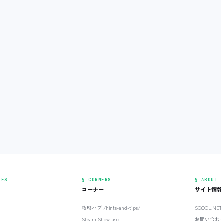
IES
§ CORNERS
§ ABOUT
コーナー
サイト情
攻略ハブ /hints-and-tips/
SQOOL.N
Steam Showcase
お問い合わ