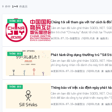
9 件中
1〜9
件表示
Chúng tôi sẽ tham gia với tư cách là đối
THÔNG BÁO
Cảm ơn bạn đã luôn ghé thăm SQOOL.NET. SQOOL 
lãm trò chơi “ChinaJoy” được tổ chức tại Thượng
📅
2026.07.31
✍
加藤賢治（SQOOL代表 兼 編集長）
Phát hành ứng dụng thường trú “Sill Sti
THÔNG BÁO
Cảm ơn bạn đã luôn ghé thăm SQOOL.NET. Hôm n
phí ứng dụng nhàn rỗi dành cho máy tính để bàn 
dụng…
📅
更新
2026.07.22
✍
加藤賢治（SQOOL代表 兼 編集
Thông báo về việc xác định ngày phát 
THÔNG BÁO
Cảm ơn bạn đã luôn ghé thăm SQOOL.NET. Chúng
tính để bàn do công ty tự phát triển mang tên “
game…
📅
更新
2026.07.15
✍
加藤賢治（SQOOL代表 兼 編集