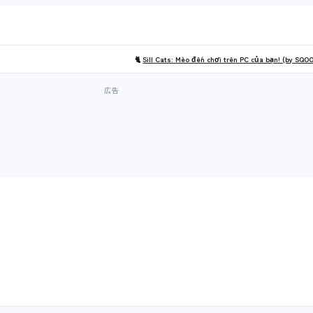
🐈
Sill Cats: Mèo đến chơi trên PC của bạn! (by SQO