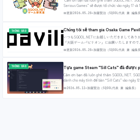
Serious Games” sẽ được tổ chức vào ngày 17 và
Kyoto…
📅
更新
2026.05.20
✍
加藤賢治（SQOOL代表 兼 編集
Chúng tôi sẽ tham gia Osaka Game Pavili
THÔNG BÁO
いつもSQOOL.NETにお越しいただきましてあり
「大阪ゲームパビリオン」に出展いたしますので
催されるインディーゲームの展示会で、2023年3
📅
更新
2026.05.20
✍
加藤賢治（SQOOL代表 兼 編集
自社パブリッシングタイトルの「ウイルスハンター」に加え
「With My Past」などを展示いたします。 
Tựa game Steam “Sill Cats” đã được p
THÔNG BÁO
Cảm ơn bạn đã luôn ghé thăm SQOOL.NET. SQOO
dành cho máy tính để bàn “Sill Cats” vào ngày 1
là…
📅
2026.05.12
✍
加藤賢治（SQOOL代表 兼 編集長）