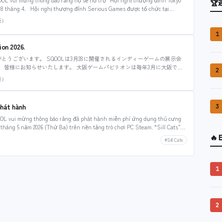
🏆
 18 tháng 4. Hội nghị thượng đỉnh Serious Games được tổ chức tại
長）
1
on 2026.
がとうございます。 SQOOLは3月28に開催されるインディーゲームの展示会
、皆様にお知らせいたします。 大阪ゲームパビリオンは毎年3月に大阪で開
2
月に第一回目がかいさいされ、ことして三回目の開催となります。 SQOOLは
長）
、SHIBA GAME AWARDで大賞を獲得した「Robot Hospice」
大阪ゲームパビリオン公式サイト
hát hành
3
L vui mừng thông báo rằng đã phát hành miễn phí ứng dụng thú cưng
2 tháng 5 năm 2026 (Thứ Ba) trên nền tảng trò chơi PC Steam. “Sill Cats”
🔥
#Sill Cats
1
2