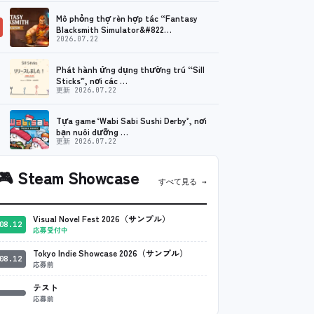
Mô phỏng thợ rèn hợp tác “Fantasy
Blacksmith Simulator&#822…
2026.07.22
Phát hành ứng dụng thường trú “Sill
Sticks”, nơi các …
更新 2026.07.22
Tựa game ‘Wabi Sabi Sushi Derby’, nơi
bạn nuôi dưỡng …
更新 2026.07.22
🎮
Steam Showcase
すべて見る →
Visual Novel Fest 2026（サンプル）
08.12
応募受付中
Tokyo Indie Showcase 2026（サンプル）
08.12
応募前
テスト
応募前