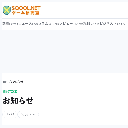
新着
ニュース
コラム
レビュー
攻略
ビジネス
Latest
News
Columns
Reviews
Guides
Industry
Home
/
お知らせ
📰
NOTICE
お知らせ
📡
RSS
𝕏
でシェア