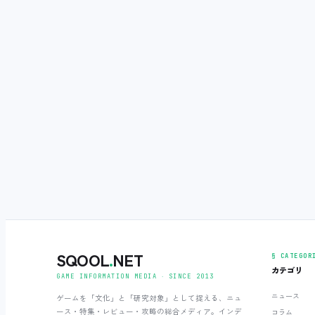
SQOOL
.
NET
§ CATEGOR
カテゴリ
GAME INFORMATION MEDIA ‧ SINCE 2013
ニュース
ゲームを「文化」と「研究対象」として捉える、ニュ
ース・特集・レビュー・攻略の総合メディア。インデ
コラム