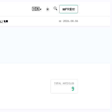
🔍
▾
🇻🇳
☀
📧
PR受付
OL)
🐈‍⬛
📅
2026.08.06
TOTAL ARTICLES
9