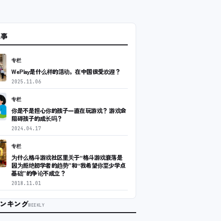
記事
专栏
WePlay是什么样的活动，在中国很受欢迎？
2025.11.06
专栏
你是不是担心你的孩子一直在玩游戏？ 游戏会
阻碍孩子的成长吗？
2024.04.17
专栏
为什么格斗游戏社区里关于“格斗游戏衰落是
因为拒绝初学者的趋势”和“我希望你至少学点
基础”的争论不成立？
2018.11.01
ンキング
WEEKLY