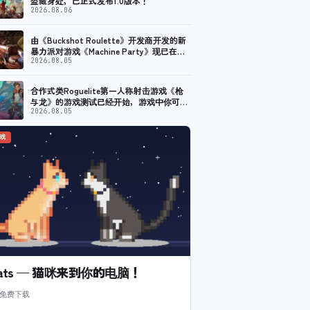
盗藏身处，已正式发布1.0版本！
2026.08.06
由《Buckshot Roulette》开发商开发的新
暴力派对游戏《Machine Party》现已在
Steam上线。
2026.08.05
合作式类Roguelite第一人称射击游戏《枪
与龙》的游戏测试已经开始，游戏中你可以
制作魔法武器并进行战斗。 计划于2026年
2026.08.05
提前体验
游戏
l Cats — 猫咪来到你的电脑！
 免费下载