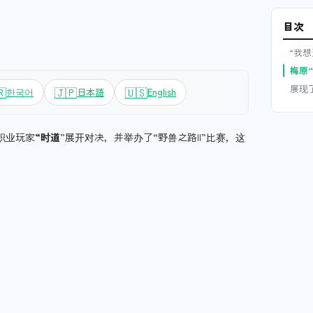
目次
“我
梅原
展现
🇷
🇯🇵
🇺🇸
한국어
日本語
English
职业玩家
“时道
”展开对决，并举办了“野兽之路II”比赛，这