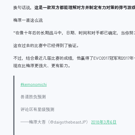
换句话说，
这是一款双方都能理解对方并制定有力对策的弹弓游
梅原一直这么说
“在像十年后的长期战斗中，日期、时间和对手都已确定，当你努
这在过去的比赛中已经得到了验证。
不过，结合最近几届比赛的成绩，他赢得了EVO2017冠军和201
现在比梅原更强大、更有能力。
#kemonomichi
兽道胜负预测
评论区有星级预测
——梅原大吾（@daigothebeastJP）
2018年3月6日