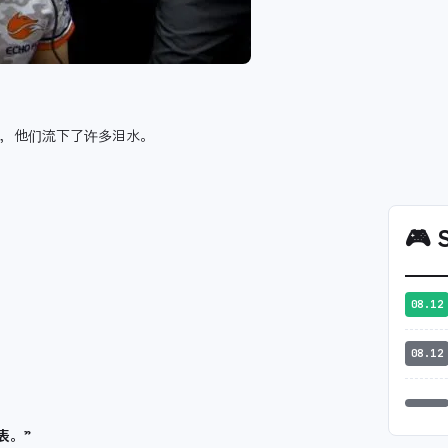
时，他们流下了许多泪水。
🎮
S
08.12
08.12
？
表。”