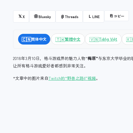
⎘
コピー
𝕏
🦋
@
L
X
Bluesky
Threads
LINE
|
🇨🇳
🇹🇼
🇻🇳
🇰
简体中文
繁體中文
Tiếng Việt
2018年3月10日，格斗游戏界的魅力人物“
梅原”
与东京大学毕业的
让所有格斗游戏爱好者都感到非常关注。
*文章中的图片来自
Twitch的“野兽之路II”视频
。