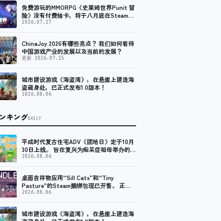
免费游玩的MMORPG《史莱姆世界Punit 冒
险》没有付费抽卡，将于八月底在Steam上
发布免费试玩版。
2026.07.27
ChinaJoy 2026有哪些亮点？ 我们如何看待
中国游戏产业的发展以及当前的发展？
更新 2026.07.15
城市建设游戏《海盗湾》，在悬崖上建造海
盗藏身处，已正式发布1.0版本！
2026.08.06
ンキング
DAILY
平成时代复古住宅ADV《团地日》定于10月
30日上线。 旨在复兴为痴呆症祖母举办的夏
季节日
2026.08.06
桌面吉祥物应用“Sill Cats”和“Tiny
Pasture”的Steam捆绑包现已开售。 正常
价九折
2026.08.06
城市建设游戏《海盗湾》，在悬崖上建造海