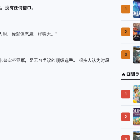
戏，没有任何借口
。
1
2
力时，你就像恶魔一样强大。”
3
7年卡普空杯亚军，是无可争议的顶级选手。 很多人认为时原
🔥
日間ラ
1
2
3