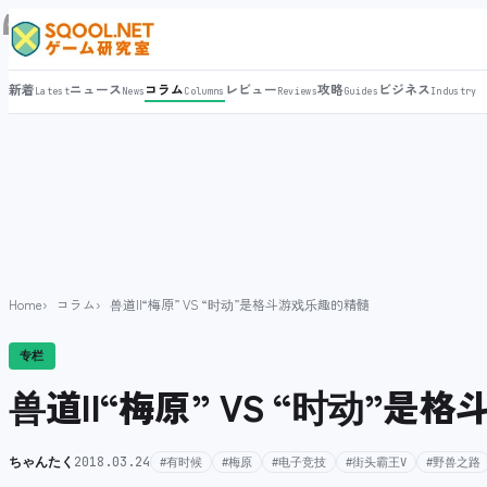
新着
ニュース
コラム
レビュー
攻略
ビジネス
Latest
News
Columns
Reviews
Guides
Industry
Home
コラム
兽道II“梅原” VS “时动”是格斗游戏乐趣的精髓
专栏
兽道II“梅原” VS “时动”
ちゃんたく
2018.03.24
#有时候
#梅原
#电子竞技
#街头霸王V
#野兽之路