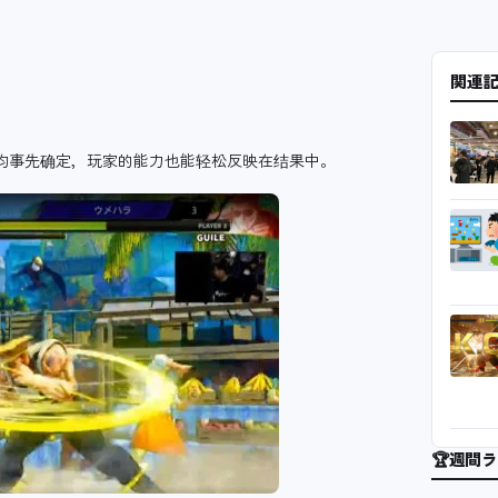
関連
手均事先确定，玩家的能力也能轻松反映在结果中。
🏆
週間ラ