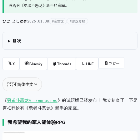
荐给有《勇者斗恶龙》新手的家庭。
ひご よしゆき
2026.01.08
#彦吉之
#游戏专栏
目次
⎘
コピー
𝕏
🦋
@
L
X
Bluesky
Threads
LINE
🇨🇳
简体中文
《
勇者斗恶龙VII Reimagined
》的试玩版已经发布！ 我立刻查了一下是
否推荐给有《勇者斗恶龙》新手的家庭。
我希望我的家人能体验RPG