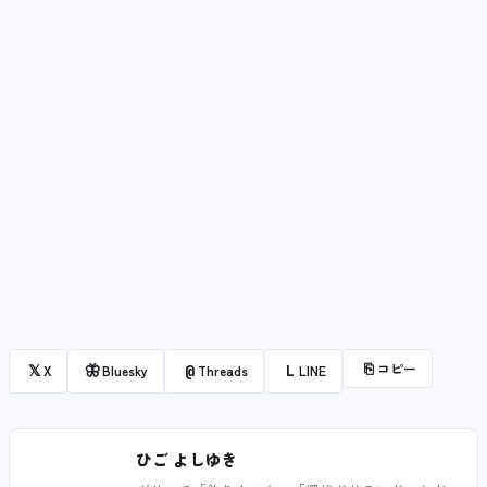
⎘
コピー
𝕏
🦋
@
L
X
Bluesky
Threads
LINE
ひご よしゆき