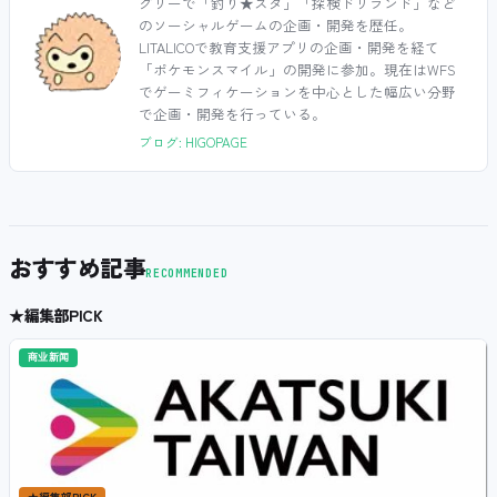
グリーで「釣り★スタ」「探検ドリランド」など
のソーシャルゲームの企画・開発を歴任。
LITALICOで教育支援アプリの企画・開発を経て
「ポケモンスマイル」の開発に参加。現在はWFS
でゲーミフィケーションを中心とした幅広い分野
で企画・開発を行っている。
ブログ: HIGOPAGE
おすすめ記事
RECOMMENDED
★
編集部PICK
商业新闻