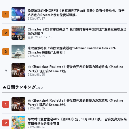
免费游玩的MMORPG《史莱姆世界Punit 冒险》没有付费抽卡，将于
1
八月底在Steam上发布免费试玩版。
2026.07.27
ChinaJoy 2026有哪些亮点？ 我们如何看待中国游戏产业的发展以及当
2
前的发展？
更新 2026.07.15
东映游戏将在上海独立游戏活动“Glimmer Condensation 2026
3
ChinaJoy特别版”上亮相！
2026.07.29
由《Buckshot Roulette》开发商开发的新暴力派对游戏《Machine
4
Party》现已在Steam上线。
2026.08.05
🔥
日間ランキング
DAILY
由《Buckshot Roulette》开发商开发的新暴力派对游戏《Machine
1
Party》现已在Steam上线。
2026.08.05
平成时代复古住宅ADV《团地日》定于10月30日上线。 旨在复兴为痴呆
2
症祖母举办的夏季节日
2026.08.06