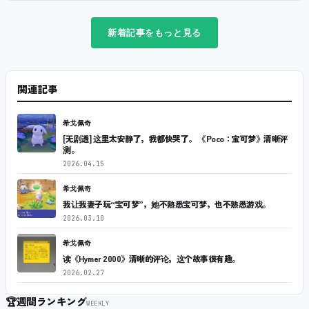
新着記事をもっと見る
関連記事
希戈佩奇
[无剧透] 这里太安静了，我都快哭了。 《Poco：宝可梦》清晰评
测。
2026.04.15
希戈佩奇
我让我妻子玩“宝可梦”，她不熟悉宝可梦，也不熟悉游戏。
2026.03.10
希戈佩奇
读《Hymer 2000》清晰的评论，这个故事很有趣。
2026.02.27
🏆
週間ランキング
WEEKLY