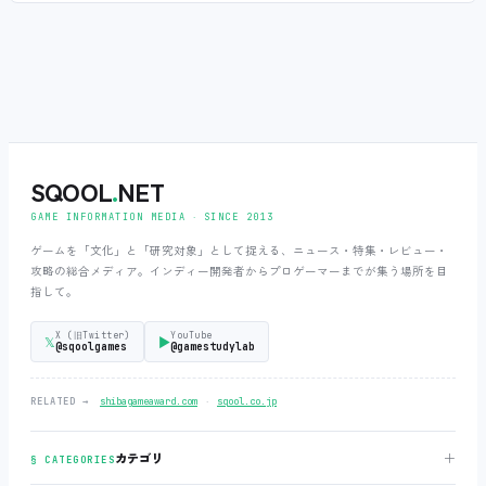
SQOOL
.
NET
GAME INFORMATION MEDIA ‧ SINCE 2013
ゲームを「文化」と「研究対象」として捉える、ニュース・特集・レビュー・
攻略の総合メディア。インディー開発者からプロゲーマーまでが集う場所を目
指して。
X (旧Twitter)
YouTube
𝕏
▶
@sqoolgames
@gamestudylab
‧
RELATED →
shibagameaward.com
sqool.co.jp
＋
カテゴリ
§ CATEGORIES