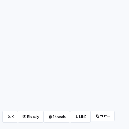
⎘
コピー
𝕏
🦋
@
L
X
Bluesky
Threads
LINE