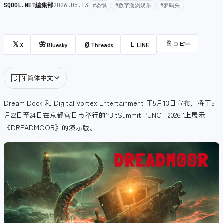
SQOOL.NET編集部
2026.05.13
#恐惧
#数字漩涡娱乐
#梦码头
⎘
コピー
𝕏
🦋
@
L
X
Bluesky
Threads
LINE
🇨🇳
简体中文
Dream Dock 和 Digital Vortex Entertainment 于5月13日宣布，将于5
月22日至24日在京都宫目市举行的“BitSummit PUNCH 2026”上展示
《DREADMOOR》的演示版。