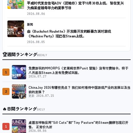
平成时代复古住宅ADV《团地日》定于10月30日上线。 旨在复兴
为痴呆症祖母举办的夏季节日
2026.08.06
新闻
由《Buckshot Roulette》开发商开发的新暴力派对游戏
《Machine Party》现已在Steam上线。
2026.08.05
🏆
週間ランキング
WEEKLY
免费游玩的MMORPG《史莱姆世界Punit 冒险》没有付费抽卡，将于
1
八月底在Steam上发布免费试玩版。
2026.07.27
ChinaJoy 2026有哪些亮点？ 我们如何看待中国游戏产业的发展以及当
2
前的发展？
更新 2026.07.15
🔥
日間ランキング
DAILY
桌面吉祥物应用“Sill Cats”和“Tiny Pasture”的Steam捆绑包现已开
1
售。 正常价九折
2026.08.06