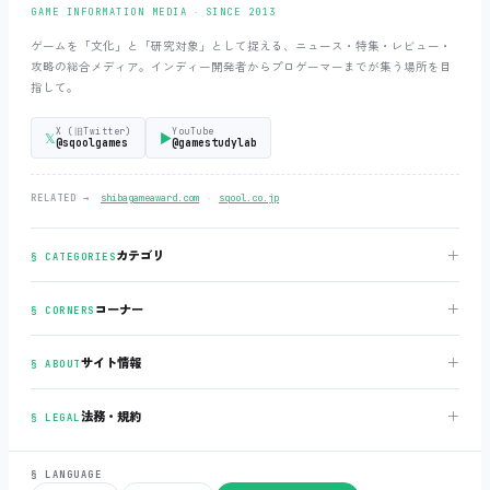
GAME INFORMATION MEDIA ‧ SINCE 2013
ゲームを「文化」と「研究対象」として捉える、ニュース・特集・レビュー・
攻略の総合メディア。インディー開発者からプロゲーマーまでが集う場所を目
指して。
X (旧Twitter)
YouTube
𝕏
▶
@sqoolgames
@gamestudylab
‧
RELATED →
shibagameaward.com
sqool.co.jp
＋
カテゴリ
§ CATEGORIES
＋
コーナー
§ CORNERS
＋
サイト情報
§ ABOUT
＋
法務・規約
§ LEGAL
§ LANGUAGE