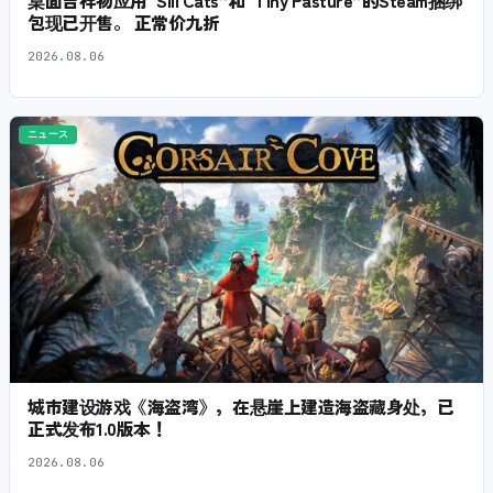
桌面吉祥物应用“Sill Cats”和“Tiny Pasture”的Steam捆绑
包现已开售。 正常价九折
2026.08.06
ニュース
城市建设游戏《海盗湾》，在悬崖上建造海盗藏身处，已
正式发布1.0版本！
2026.08.06