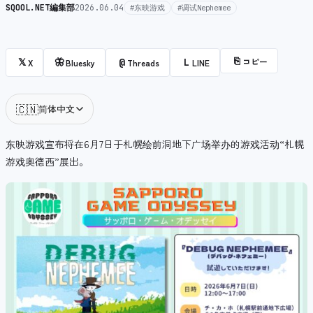
SQOOL.NET編集部
2026.06.04
#东映游戏
#调试Nephemee
⎘
コピー
𝕏
🦋
@
L
X
Bluesky
Threads
LINE
🇨🇳
简体中文
东映游戏宣布将在6月7日于札幌绘前洞地下广场举办的游戏活动“札幌
游戏奥德西”展出。