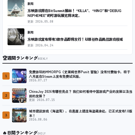
新闻
东映游戏将在BitSummit展出！ “KILLA”、“HINO”和“DEBUG
NEPHEMEE”的可游玩展览将决定。
更新
2026.05.08
新闻
东映游戏宣布将有3款作品即将发行！以原创作品挑战游戏领域
更新
2026.04.24
🏆
週間ランキング
WEEKLY
免费游玩的MMORPG《史莱姆世界Punit 冒险》没有付费抽卡，将于
1
八月底在Steam上发布免费试玩版。
2026.07.27
ChinaJoy 2026有哪些亮点？ 我们如何看待中国游戏产业的发展以及当
2
前的发展？
更新 2026.07.15
城市建设游戏《海盗湾》，在悬崖上建造海盗藏身处，已正式发布1.0版
3
本！
2026.08.06
🔥
日間ランキング
DAILY