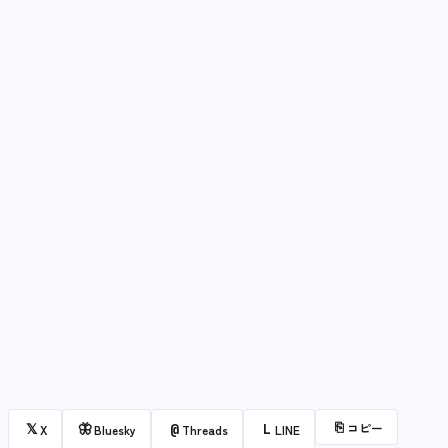
⎘
コピー
𝕏
🦋
@
L
X
Bluesky
Threads
LINE