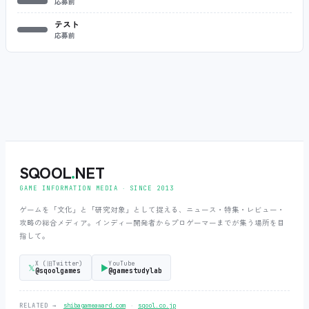
応募前
テスト
応募前
SQOOL
.
NET
GAME INFORMATION MEDIA ‧ SINCE 2013
ゲームを「文化」と「研究対象」として捉える、ニュース・特集・レビュー・
攻略の総合メディア。インディー開発者からプロゲーマーまでが集う場所を目
指して。
X (旧Twitter)
YouTube
𝕏
▶
@sqoolgames
@gamestudylab
‧
RELATED →
shibagameaward.com
sqool.co.jp