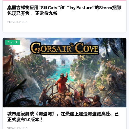
桌面吉祥物应用“Sill Cats”和“Tiny Pasture”的Steam捆绑
包现已开售。 正常价九折
2026.08.06
ニュース
城市建设游戏《海盗湾》，在悬崖上建造海盗藏身处，已
正式发布1.0版本！
2026.08.06