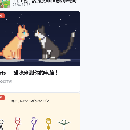
30日上线。 旨在复兴为痴呆症祖母举办的夏
季节日
2026.08.06
游戏
l Cats — 猫咪来到你的电脑！
 免费下载
游戏