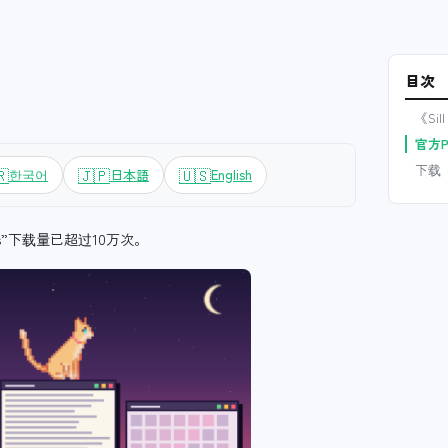
目次
《Si
官方P
下载
🇷
🇯🇵
🇺🇸
한국어
日本語
English
ts”下载量已超过10万次。