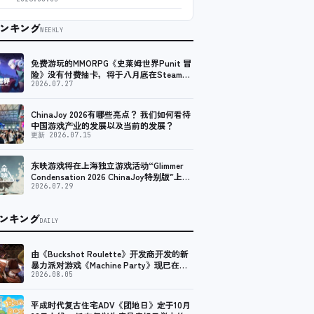
ンキング
WEEKLY
免费游玩的MMORPG《史莱姆世界Punit 冒
险》没有付费抽卡，将于八月底在Steam上
发布免费试玩版。
2026.07.27
ChinaJoy 2026有哪些亮点？ 我们如何看待
中国游戏产业的发展以及当前的发展？
更新 2026.07.15
东映游戏将在上海独立游戏活动“Glimmer
Condensation 2026 ChinaJoy特别版”上亮
相！
2026.07.29
ンキング
DAILY
由《Buckshot Roulette》开发商开发的新
暴力派对游戏《Machine Party》现已在
Steam上线。
2026.08.05
平成时代复古住宅ADV《团地日》定于10月