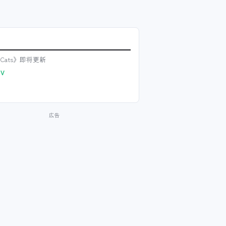
ll Cats》即将更新
V