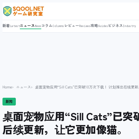
新着
ニュース
コラム
レビュー
攻略
ビジネス
Latest
News
Columns
Reviews
Guides
Industry
Home
ニュース
桌面宠物应用“Sill Cats”已突破10万次下载！ 计划推出后续
新闻
桌面宠物应用“Sill Cats”
后续更新，让它更加像猫。