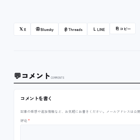
⎘
コピー
𝕏
🦋
@
L
X
Bluesky
Threads
LINE
💬
コメント
COMMENTS
コメントを書く
記事の感想や追加情報など、お気軽にお書きください。メールアドレスは公
评论
*