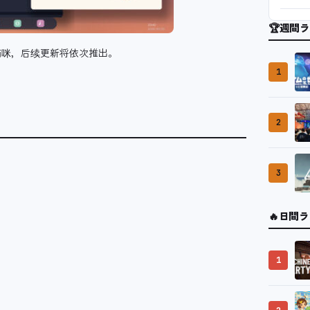
🏆
週間ラ
猫咪，后续更新将依次推出。
1
？
2
3
🔥
日間ラ
1