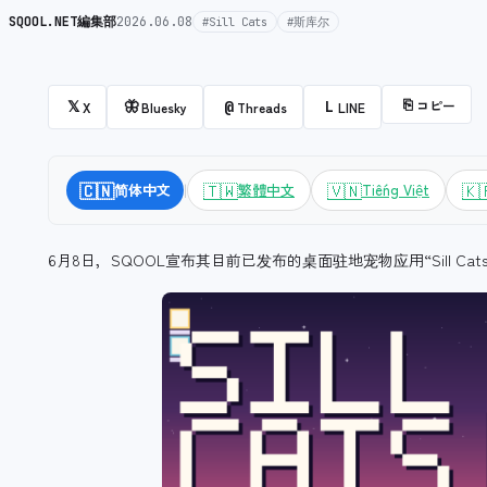
SQOOL.NET編集部
2026.06.08
#Sill Cats
#斯库尔
⎘
コピー
𝕏
🦋
@
L
X
Bluesky
Threads
LINE
|
🇨🇳
🇹🇼
🇻🇳
🇰
简体中文
繁體中文
Tiếng Việt
6月8日，SQOOL宣布其目前已发布的桌面驻地宠物应用“Sill Ca