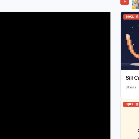
2
SQOOL 
Sil
Steam
SQOOL 