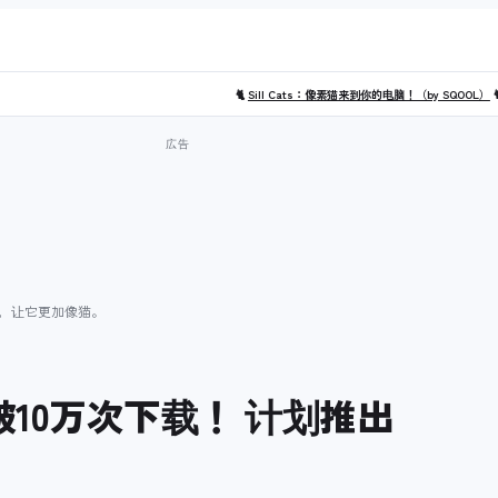
🐈
Sill Cats：像素猫来到你的电脑！（by SQOOL）

更新，让它更加像猫。
已突破10万次下载！ 计划推出