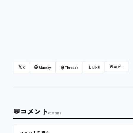
⎘
コピー
𝕏
🦋
@
L
X
Bluesky
Threads
LINE
💬
コメント
COMMENTS
コメントを書く