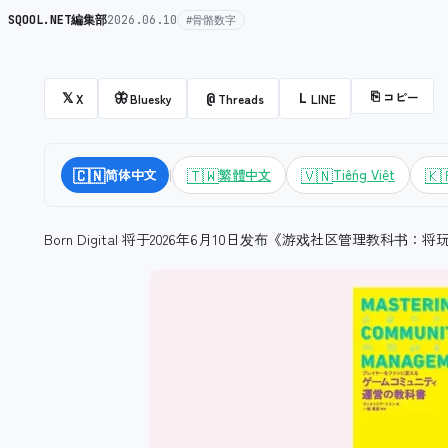
SQOOL.NET編集部
2026.06.10
#骨骼数字
⎘
コピー
𝕏
🦋
@
L
X
Bluesky
Threads
LINE
|
🇨🇳
🇹🇼
🇻🇳
🇰
简体中文
繁體中文
Tiếng Việt
Born Digital 将于2026年6月10日发布《游戏社区管理教科书