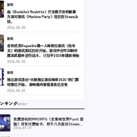
新闻
由《Buckshot Roulette》开发商开发的新暴
力派对游戏《Machine Party》现已在Steam上
线。
2026.08.05
新闻
合作式类Roguelite第一人称射击游戏《枪与
龙》的游戏测试已经开始，游戏中你可以制作
魔法武器并进行战斗。 计划于2026年提前体验
2026.08.05
新闻
独立游戏活动“大阪独立游戏峰会2026”的门票
销售已开始。 放映商内容信息也已发布
2026.08.05
ンキング
WEEKLY
免费游玩的MMORPG《史莱姆世界Punit 冒
险》没有付费抽卡，将于八月底在Steam上
发布免费试玩版。
2026.07.27