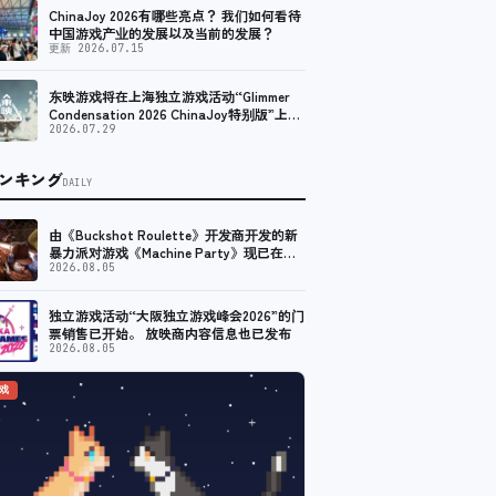
ChinaJoy 2026有哪些亮点？ 我们如何看待
中国游戏产业的发展以及当前的发展？
更新 2026.07.15
东映游戏将在上海独立游戏活动“Glimmer
Condensation 2026 ChinaJoy特别版”上亮
相！
2026.07.29
ンキング
DAILY
由《Buckshot Roulette》开发商开发的新
暴力派对游戏《Machine Party》现已在
Steam上线。
2026.08.05
独立游戏活动“大阪独立游戏峰会2026”的门
票销售已开始。 放映商内容信息也已发布
2026.08.05
游戏