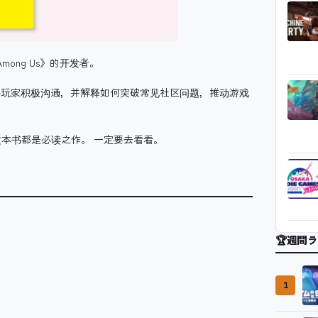
《Among Us》的开发
者。
间与玩家积极沟通，并
解释如何突破常见社区问题，推动游戏
本书都是必读之作。 一定要去看看。
🏆
週間ラ
1