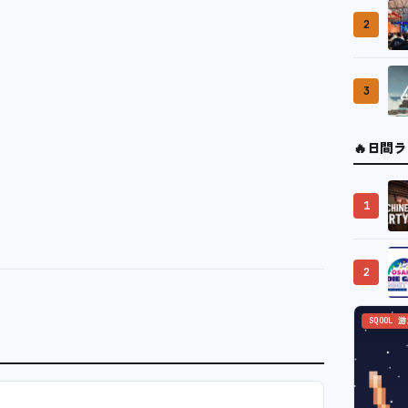
2
3
🔥
日間ラ
1
2
SQOOL 