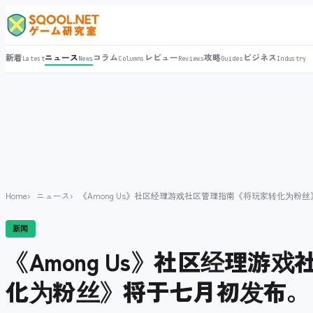
新着
ニュース
コラム
レビュー
攻略
ビジネス
Latest
News
Columns
Reviews
Guides
Industry
Home
ニュース
《Among Us》社区经理游戏社区管理指南《将玩家转化为粉
新闻
《Among Us》社区经理游
化为粉丝》将于七月初发布。