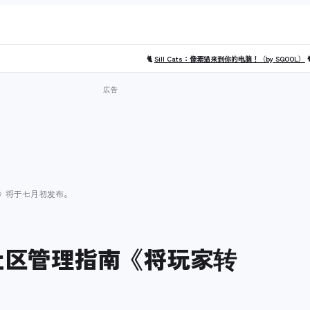
🐈
Sill Cats：像素猫来到你的电脑！（by SQOOL）

丝》将于七月初发布。
戏社区管理指南《将玩家转