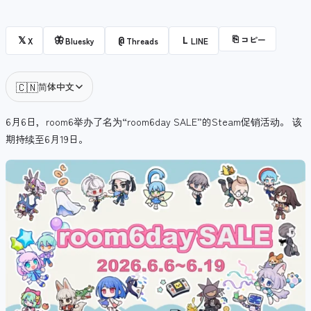
⎘
コピー
𝕏
🦋
@
L
X
Bluesky
Threads
LINE
🇨🇳
简体中文
6月6日，room6举办了名为“room6day SALE”的Steam促销活动。 该
期持续至6月19日。