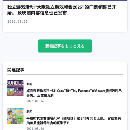
独立游戏活动“大阪独立游戏峰会2026”的门票销售已开
始。 放映商内容信息也已发布
2026.08.05
新着記事をもっと見る
関連記事
新闻
桌面吉祥物应用“Sill Cats”和“Tiny Pasture”的Steam捆绑包现已
开售。 正常价九折
2026.08.06
新闻
平成时代复古住宅ADV《团地日》定于10月30日上线。 旨在复兴
为痴呆症祖母举办的夏季节日
2026.08.06