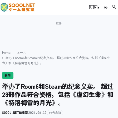
🔍
▾
🇨🇳
☀
Home
ニュース
举办了Room6和Steam的纪念义卖。 超过28部作品符合资格，包括《虚幻生
命》和《特洛梅雷的月光》。
新闻
举办了Room6和Steam的纪念义卖。 超过
28部作品符合资格，包括《虚幻生命》和
《特洛梅雷的月光》。
SQOOL.NET編集部
2026.06.10
#6号房间