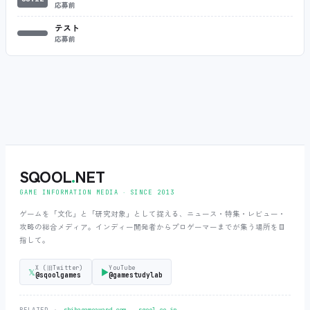
応募前
テスト
応募前
SQOOL
.
NET
GAME INFORMATION MEDIA ‧ SINCE 2013
ゲームを「文化」と「研究対象」として捉える、ニュース・特集・レビュー・
攻略の総合メディア。インディー開発者からプロゲーマーまでが集う場所を目
指して。
X (旧Twitter)
YouTube
𝕏
▶
@sqoolgames
@gamestudylab
‧
RELATED →
shibagameaward.com
sqool.co.jp