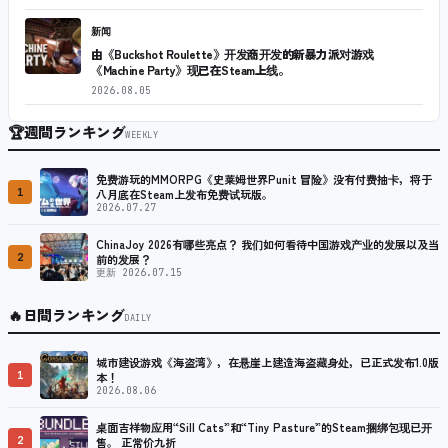
新闻
由《Buckshot Roulette》开发商开发的新暴力派对游戏
《Machine Party》现已在Steam上线。
2026.08.05
🏆
週間ランキング
WEEKLY
免费游玩的MMORPG《史莱姆世界Punit 冒险》没有付费抽卡，将于
1
八月底在Steam上发布免费试玩版。
2026.07.27
ChinaJoy 2026有哪些亮点？ 我们如何看待中国游戏产业的发展以及当
2
前的发展？
更新 2026.07.15
🔥
日間ランキング
DAILY
城市建设游戏《海盗湾》，在悬崖上建造海盗藏身处，已正式发布1.0版
1
本！
2026.08.06
桌面吉祥物应用“Sill Cats”和“Tiny Pasture”的Steam捆绑包现已开
2
售。 正常价九折