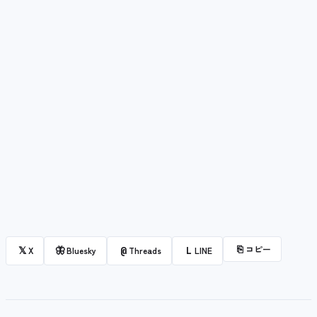
⎘
コピー
𝕏
🦋
@
L
X
Bluesky
Threads
LINE