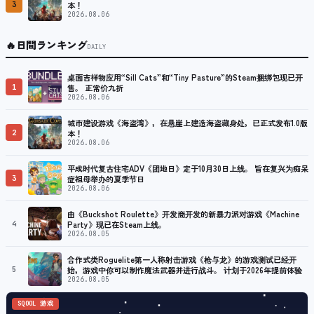
3
本！
2026.08.06
🔥
日間ランキング
DAILY
桌面吉祥物应用“Sill Cats”和“Tiny Pasture”的Steam捆绑包现已开
1
售。 正常价九折
2026.08.06
城市建设游戏《海盗湾》，在悬崖上建造海盗藏身处，已正式发布1.0版
2
本！
2026.08.06
平成时代复古住宅ADV《团地日》定于10月30日上线。 旨在复兴为痴呆
3
症祖母举办的夏季节日
2026.08.06
由《Buckshot Roulette》开发商开发的新暴力派对游戏《Machine
4
Party》现已在Steam上线。
2026.08.05
合作式类Roguelite第一人称射击游戏《枪与龙》的游戏测试已经开
5
始，游戏中你可以制作魔法武器并进行战斗。 计划于2026年提前体验
2026.08.05
SQOOL 游戏