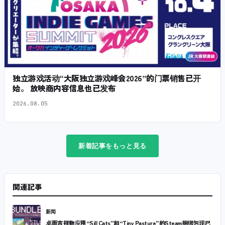
独立游戏活动“大阪独立游戏峰会2026”的门票销售已开
始。 放映商内容信息也已发布
2026.08.05
新着記事をもっと見る
関連記事
新闻
桌面吉祥物应用“Sill Cats”和“Tiny Pasture”的Steam捆绑包现已