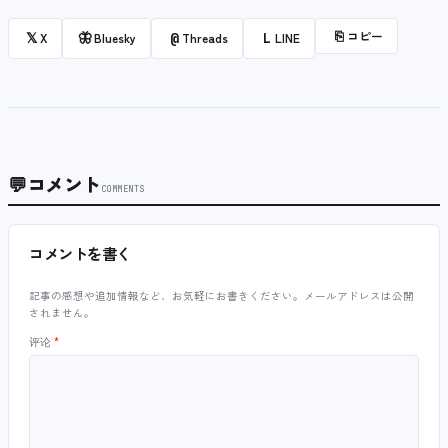
⎘
コピー
𝕏
🦋
@
L
X
Bluesky
Threads
LINE
💬
コメント
COMMENTS
コメントを書く
記事の感想や追加情報など、お気軽にお書きください。メールアドレスは公開
されません。
评论
*