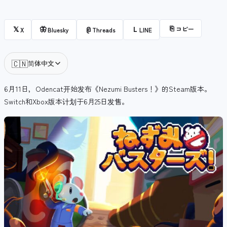
⎘
コピー
𝕏
🦋
@
L
X
Bluesky
Threads
LINE
🇨🇳
简体中文
6月11日，Odencat开始发布《Nezumi Busters！》的Steam版本。
Switch和Xbox版本计划于6月25日发售。