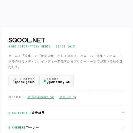
SQOOL
.
NET
GAME INFORMATION MEDIA ‧ SINCE 2013
ゲームを「文化」と「研究対象」として捉える、ニュース・特集・レビュー・
攻略の総合メディア。インディー開発者からプロゲーマーまでが集う場所を目
指して。
X (旧Twitter)
YouTube
𝕏
▶
@sqoolgames
@gamestudylab
‧
RELATED →
shibagameaward.com
sqool.co.jp
＋
カテゴリ
§ CATEGORIES
＋
コーナー
§ CORNERS