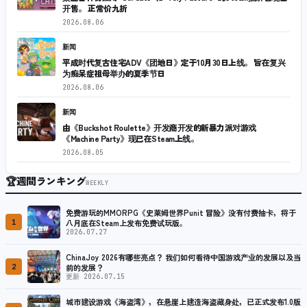
开售。 正常价九折
2026.08.06
新闻
平成时代复古住宅ADV《团地日》定于10月30日上线。 旨在复兴
为痴呆症祖母举办的夏季节日
2026.08.06
新闻
由《Buckshot Roulette》开发商开发的新暴力派对游戏
《Machine Party》现已在Steam上线。
2026.08.05
🏆
週間ランキング
WEEKLY
免费游玩的MMORPG《史莱姆世界Punit 冒险》没有付费抽卡，将于
1
八月底在Steam上发布免费试玩版。
2026.07.27
ChinaJoy 2026有哪些亮点？ 我们如何看待中国游戏产业的发展以及当
2
前的发展？
更新 2026.07.15
城市建设游戏《海盗湾》，在悬崖上建造海盗藏身处，已正式发布1.0版