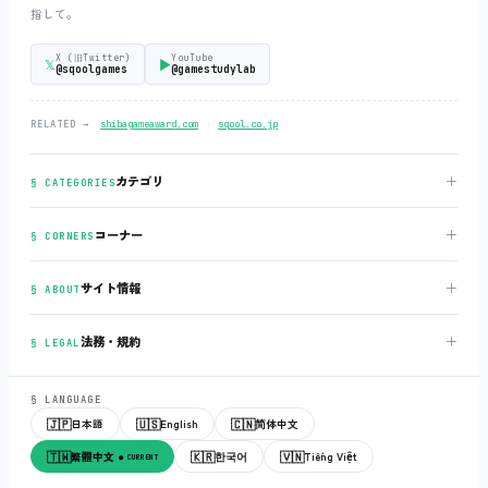
指して。
X (旧Twitter)
YouTube
𝕏
▶
@sqoolgames
@gamestudylab
‧
RELATED →
shibagameaward.com
sqool.co.jp
＋
カテゴリ
§ CATEGORIES
＋
コーナー
§ CORNERS
＋
サイト情報
§ ABOUT
＋
法務・規約
§ LEGAL
§ LANGUAGE
🇯🇵
🇺🇸
🇨🇳
日本語
English
简体中文
🇹🇼
🇰🇷
🇻🇳
繁體中文
한국어
Tiếng Việt
● CURRENT