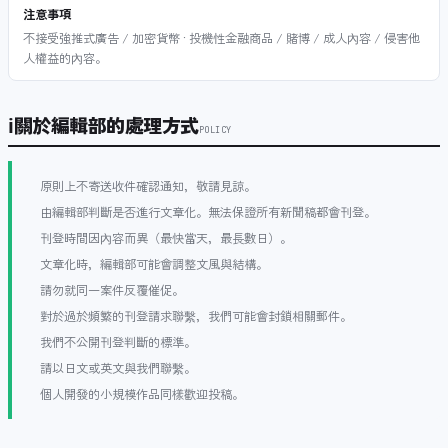
注意事項
不接受強推式廣告 / 加密貨幣 · 投機性金融商品 / 賭博 / 成人內容 / 侵害他
人權益的內容。
ℹ
關於編輯部的處理方式
POLICY
原則上不寄送收件確認通知，敬請見諒。
由編輯部判斷是否進行文章化。無法保證所有新聞稿都會刊登。
刊登時間因內容而異（最快當天，最長數日）。
文章化時，編輯部可能會調整文風與結構。
請勿就同一案件反覆催促。
對於過於頻繁的刊登請求聯繫，我們可能會封鎖相關郵件。
我們不公開刊登判斷的標準。
請以日文或英文與我們聯繫。
個人開發的小規模作品同樣歡迎投稿。