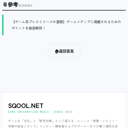
📎
參考
REFERENCE
【ゲーム系プレスリリースの基礎】ゲームメディアに掲載されるための
ポイントを徹底解説！
🏠
返回首頁
SQOOL
.
NET
GAME INFORMATION MEDIA ‧ SINCE 2013
ゲームを「文化」と「研究対象」として捉える、ニュース・特集・レビュー・
攻略の総合メディア。インディー開発者からプロゲーマーまでが集う場所を目