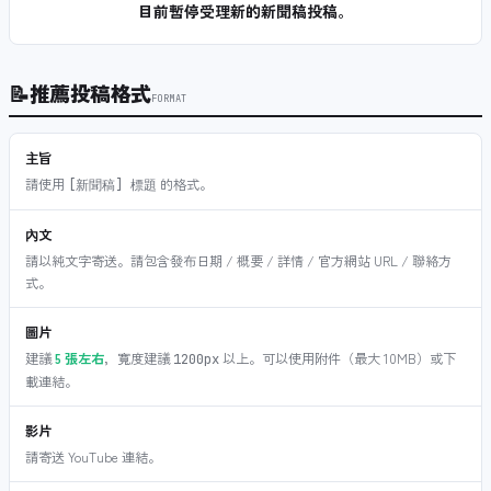
目前暫停受理新的新聞稿投稿。
📝
推薦投稿格式
FORMAT
主旨
請使用
的格式。
[新聞稿] 標題
內文
請以純文字寄送。請包含發布日期 / 概要 / 詳情 / 官方網站 URL / 聯絡方
式。
圖片
建議
5 張左右
，寬度建議
以上。可以使用附件（最大 10MB）或下
1200px
載連結。
影片
請寄送 YouTube 連結。