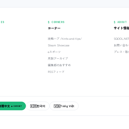
IES
§ CORNERS
§ ABOUT
コーナー
サイト情
攻略ハブ /hints-and-tips/
SQOOL.N
Steam Showcase
お問い合わ
eスポーツ
プレス・取
月別アーカイブ
編集部のおすすめ
RSSフィード
🇰🇷
🇻🇳
繁體中文
한국어
Tiếng Việt
● CURRENT