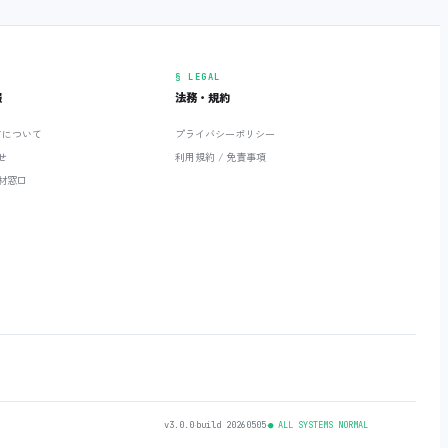
§ LEGAL
報
法務・規約
ETについて
プライバシーポリシー
せ
利用規約 / 免責事項
材窓口
v3.0.0
‧
build 20260505
‧
● ALL SYSTEMS NORMAL