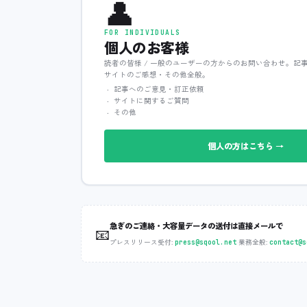
👤
FOR INDIVIDUALS
個人のお客様
読者の皆様 / 一般のユーザーの方からのお問い合わせ。記
サイトのご感想・その他全般。
記事へのご意見・訂正依頼
サイトに関するご質問
その他
個人の方はこちら →
急ぎのご連絡・大容量データの送付は直接メールで
📧
プレスリリース受付:
‧
業務全般:
press@sqool.net
contact@s