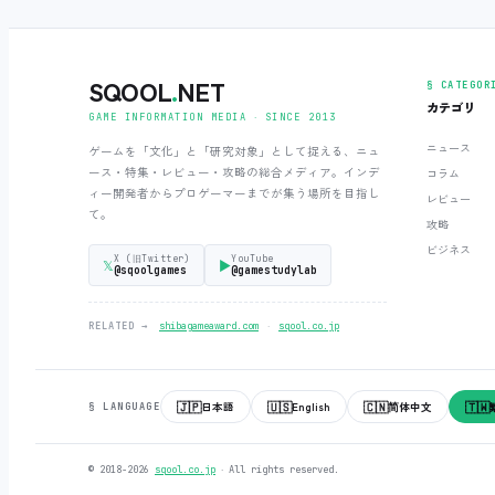
SQOOL
.
NET
§ CATEGOR
カテゴリ
GAME INFORMATION MEDIA ‧ SINCE 2013
ニュース
ゲームを「文化」と「研究対象」として捉える、ニュ
ース・特集・レビュー・攻略の総合メディア。インデ
コラム
ィー開発者からプロゲーマーまでが集う場所を目指し
レビュー
て。
攻略
ビジネス
X (旧Twitter)
YouTube
𝕏
▶
@sqoolgames
@gamestudylab
‧
RELATED →
shibagameaward.com
sqool.co.jp
🇯🇵
🇺🇸
🇨🇳
🇹🇼
日本語
English
简体中文
§ LANGUAGE
© 2018-2026
sqool.co.jp
‧ All rights reserved.