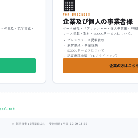
🏢
FOR BUSINESS
企業及び個人の事業者様
事への意見・誤字訂正・
ゲーム会社・パブリッシャー・個人事業主・PR
リース掲載・取材・SQOOLサービスについて。
プレスリリース掲載依頼
取材依頼 / 事業提携
SQOOLサービスについて
記事出稿希望（PR / タイアップ）
企業の方はこちら
qool.net
※ 返信目安：3営業日以内 ‧ 受付時間：平日 10:00-18:00