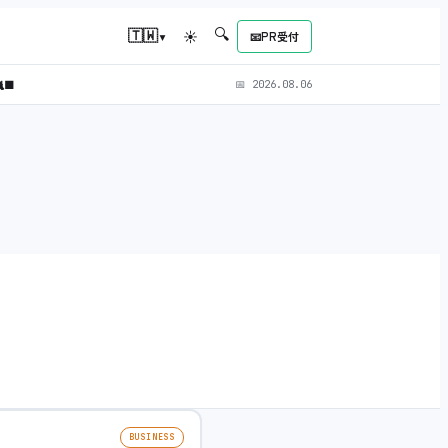
🔍
▾
🇹🇼
☀
📧
PR受付
‍⬛
📅
2026.08.06
BUSINESS