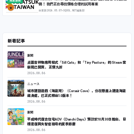
商業新聞
務！ 我們正在尋找價格合理的試用專案
★
📅
更新
2026.05.07
✍
SQOOL.NET編集部
新着記事
新聞
桌面吉祥物應用程式「Sill Cats」和「Tiny Pasture」的 Steam 套
裝現已開賣。 正價九折
2026.08.06
ニュース
城市建設遊戲《海盜灣》（Corsair Cove），你在懸崖上建造海盜
藏身處，已正式釋出1.0版本！
2026.08.06
新聞
平成時代復古住宅ADV《Danchi Days》預計於10月30日推出。 目
標是復興失智症祖母的夏季節慶
2026.08.06