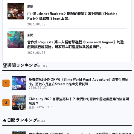
新聞
由《Buckshot Roulette》開發的新暴力派對遊戲《Machine
Party》現已在 Steam 上架。
2026.08.05
新聞
合作式 Roguelite 第一人稱射擊遊戲《Guns and Dragons》的遊
戲測試已經開始，玩家可以打造魔法武器並戰鬥。 …
2026.08.05
🏆
週間ランキング
WEEKLY
免費遊玩的MMORPG《Slime World Punit Adventure》沒有付費抽
1
卡，將於八月底在Steam上推出免費試玩…
2026.07.27
ChinaJoy 2026 有哪些亮點！？ 我們如何看待中國遊戲產業的演變與
2
現況？
更新 2026.07.15
🔥
日間ランキング
DAILY
城市建設遊戲《海盜灣》（Corsair Cove），你在懸崖上建造海盜藏身