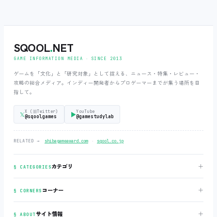
SQOOL
.
NET
GAME INFORMATION MEDIA ‧ SINCE 2013
ゲームを「文化」と「研究対象」として捉える、ニュース・特集・レビュー・
攻略の総合メディア。インディー開発者からプロゲーマーまでが集う場所を目
指して。
X (旧Twitter)
YouTube
𝕏
▶
@sqoolgames
@gamestudylab
‧
RELATED →
shibagameaward.com
sqool.co.jp
＋
カテゴリ
§ CATEGORIES
＋
コーナー
§ CORNERS
＋
サイト情報
§ ABOUT