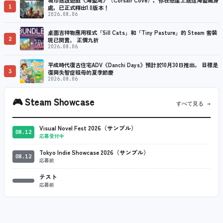
1
處，已正式釋出1.0版本！
2026.08.06
桌面吉祥物應用程式「Sill Cats」和「Tiny Pasture」的 Steam 套裝
2
現已開賣。 正價九折
2026.08.06
平成時代復古住宅ADV《Danchi Days》預計於10月30日推出。 目標是
3
復興失智症祖母的夏季節慶
2026.08.06
🎮
Steam Showcase
すべて見る →
Visual Novel Fest 2026（サンプル）
08.12
応募受付中
Tokyo Indie Showcase 2026（サンプル）
08.12
応募前
テスト
応募前