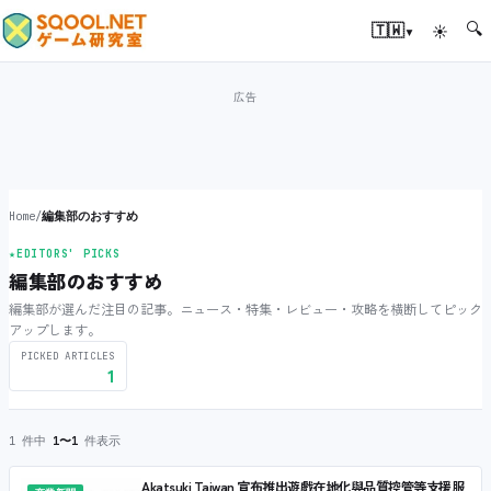
🔍
▾
🇹🇼
☀
Home
/
編集部のおすすめ
★
EDITORS' PICKS
編集部のおすすめ
編集部が選んだ注目の記事。ニュース・特集・レビュー・攻略を横断してピック
アップします。
PICKED ARTICLES
1
1 件中
1〜1
件表示
Akatsuki Taiwan 宣布推出遊戲在地化與品質控管等支援服