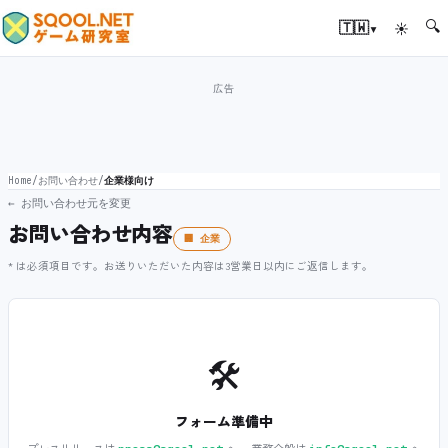
🔍
▾
🇹🇼
☀
Home
/
お問い合わせ
/
企業様向け
← お問い合わせ元を変更
お問い合わせ内容
🏢 企業
* は必須項目です。お送りいただいた内容は3営業日以内にご返信します。
🛠️
フォーム準備中