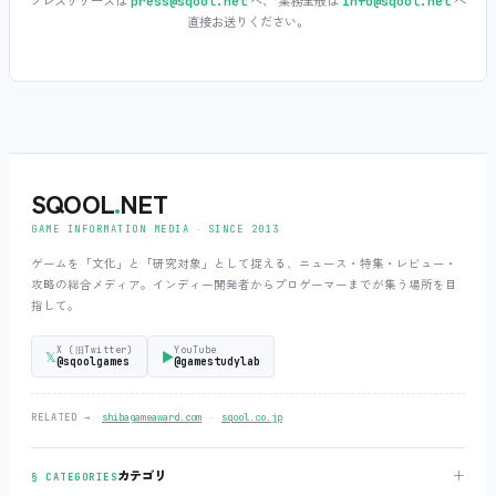
プレスリリースは
へ、 業務全般は
へ
press@sqool.net
info@sqool.net
直接お送りください。
SQOOL
.
NET
GAME INFORMATION MEDIA ‧ SINCE 2013
ゲームを「文化」と「研究対象」として捉える、ニュース・特集・レビュー・
攻略の総合メディア。インディー開発者からプロゲーマーまでが集う場所を目
指して。
X (旧Twitter)
YouTube
𝕏
▶
@sqoolgames
@gamestudylab
‧
RELATED →
shibagameaward.com
sqool.co.jp
＋
カテゴリ
§ CATEGORIES