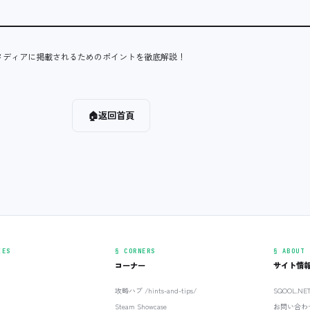
メディアに掲載されるためのポイントを徹底解説！
🏠
返回首頁
IES
§ CORNERS
§ ABOUT
コーナー
サイト情
攻略ハブ /hints-and-tips/
SQOOL.N
Steam Showcase
お問い合わ