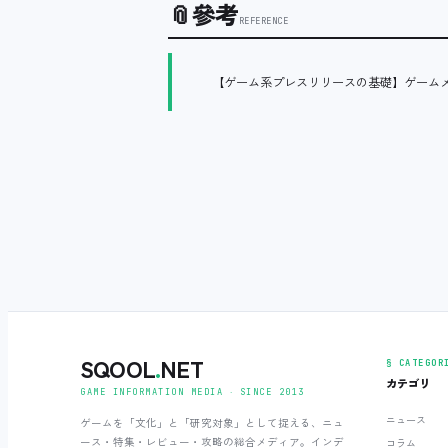
📎
參考
REFERENCE
【ゲーム系プレスリリースの基礎】ゲーム
SQOOL
.
NET
§ CATEGOR
カテゴリ
GAME INFORMATION MEDIA ‧ SINCE 2013
ニュース
ゲームを「文化」と「研究対象」として捉える、ニュ
ース・特集・レビュー・攻略の総合メディア。インデ
コラム