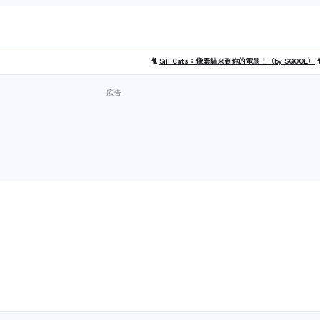
🐈
Sill Cats：像素貓來到你的電腦！（by SQOOL）
