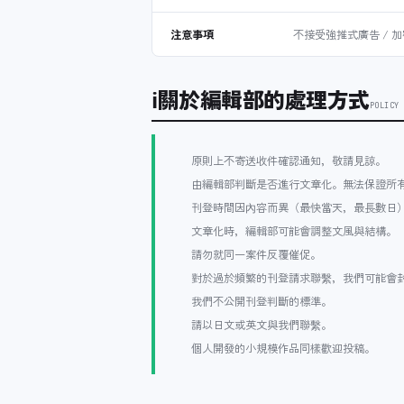
注意事項
不接受強推式廣告 / 加
ℹ
關於編輯部的處理方式
POLICY
原則上不寄送收件確認通知，敬請見諒。
由編輯部判斷是否進行文章化。無法保證所
刊登時間因內容而異（最快當天，最長數日
文章化時，編輯部可能會調整文風與結構。
請勿就同一案件反覆催促。
對於過於頻繁的刊登請求聯繫，我們可能會
我們不公開刊登判斷的標準。
請以日文或英文與我們聯繫。
個人開發的小規模作品同樣歡迎投稿。