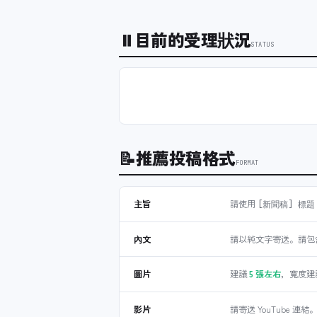
⏸
目前的受理狀況
STATUS
📝
推薦投稿格式
FORMAT
主旨
請使用
[新聞稿] 標題
內文
請以純文字寄送。請包含發布
圖片
建議
5 張左右
，寬度建
影片
請寄送 YouTube 連結