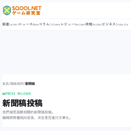
新着
ニュース
コラム
レビュー
攻略
ビジネス
Latest
News
Columns
Reviews
Guides
Industry
首頁
/
聯絡我們
/
新聞稿
📧
PRESS RELEASE
新聞稿投稿
我們接受遊戲相關的新聞稿投稿。
編輯部將審閱內容後，決定是否進行文章化。