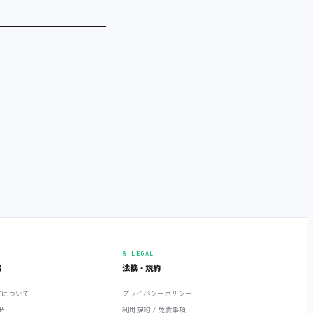
§ LEGAL
報
法務・規約
ETについて
プライバシーポリシー
せ
利用規約 / 免責事項