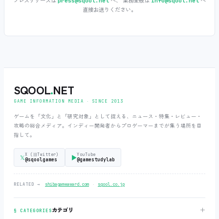
プレスリリースは
へ、 業務全般は
へ
press@sqool.net
info@sqool.net
直接お送りください。
SQOOL
.
NET
GAME INFORMATION MEDIA ‧ SINCE 2013
ゲームを「文化」と「研究対象」として捉える、ニュース・特集・レビュー・
攻略の総合メディア。インディー開発者からプロゲーマーまでが集う場所を目
指して。
X (旧Twitter)
YouTube
𝕏
▶
@sqoolgames
@gamestudylab
‧
RELATED →
shibagameaward.com
sqool.co.jp
＋
カテゴリ
§ CATEGORIES