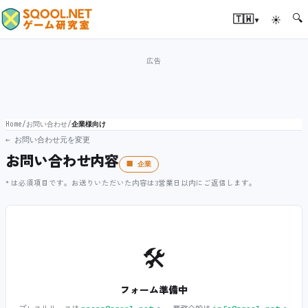
🔍
▾
🇹🇼
☀
Home
/
お問い合わせ
/
企業様向け
← お問い合わせ元を変更
お問い合わせ内容
🏢 企業
* は必須項目です。お送りいただいた内容は3営業日以内にご返信します。
🛠️
フォーム準備中