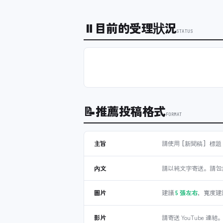
⏸
目前的受理狀況
STATUS
📝
推薦投稿格式
FORMAT
主旨
請使用
[新聞稿] 標題
內文
請以純文字寄送。請包含發布
圖片
建議
5 張左右
，寬度建
影片
請寄送 YouTube 連結