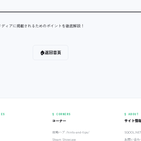
メディアに掲載されるためのポイントを徹底解説！
🏠
返回首頁
IES
§ CORNERS
§ ABOUT
コーナー
サイト情
攻略ハブ /hints-and-tips/
SQOOL.N
Steam Showcase
お問い合わ