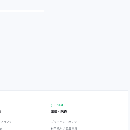
§ LEGAL
報
法務・規約
ETについて
プライバシーポリシー
せ
利用規約 / 免責事項