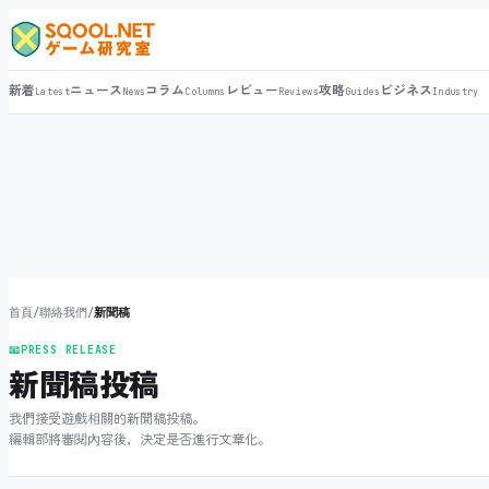
新着
ニュース
コラム
レビュー
攻略
ビジネス
Latest
News
Columns
Reviews
Guides
Industry
首頁
/
聯絡我們
/
新聞稿
📧
PRESS RELEASE
新聞稿投稿
我們接受遊戲相關的新聞稿投稿。
編輯部將審閱內容後，決定是否進行文章化。