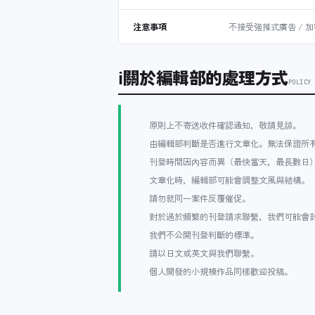
注意事項
不接受強推式廣告 / 加
ℹ
關於編輯部的處理方式
POLICY
原則上不寄送收件確認通知，敬請見諒。
由編輯部判斷是否進行文章化。無法保證所
刊登時間因內容而異（最快當天，最長數日
文章化時，編輯部可能會調整文風與結構。
請勿就同一案件反覆催促。
對於過於頻繁的刊登請求聯繫，我們可能會
我們不公開刊登判斷的標準。
請以日文或英文與我們聯繫。
個人開發的小規模作品同樣歡迎投稿。