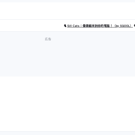
🐈
Sill Cats：像素貓來到你的電腦！（by SQOOL）
