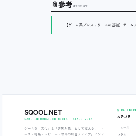
📎
參考
REFERENCE
【ゲーム系プレスリリースの基礎】ゲーム
SQOOL
.
NET
§ CATEGOR
カテゴリ
GAME INFORMATION MEDIA ‧ SINCE 2013
ニュース
ゲームを「文化」と「研究対象」として捉える、ニュ
ース・特集・レビュー・攻略の総合メディア。インデ
コラム