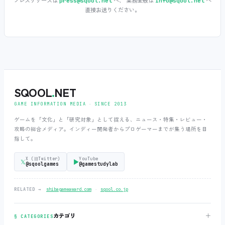
プレスリリースは
へ、 業務全般は
へ
press@sqool.net
info@sqool.net
直接お送りください。
SQOOL
.
NET
GAME INFORMATION MEDIA ‧ SINCE 2013
ゲームを「文化」と「研究対象」として捉える、ニュース・特集・レビュー・
攻略の総合メディア。インディー開発者からプロゲーマーまでが集う場所を目
指して。
X (旧Twitter)
YouTube
𝕏
▶
@sqoolgames
@gamestudylab
‧
RELATED →
shibagameaward.com
sqool.co.jp
＋
カテゴリ
§ CATEGORIES