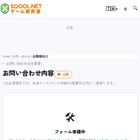
🔍
▾
🇹🇼
☀
Home
/
お問い合わせ
/
企業様向け
← お問い合わせ元を変更
お問い合わせ内容
🏢 企業
* は必須項目です。お送りいただいた内容は3営業日以内にご返信します。
🛠️
フォーム準備中