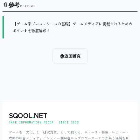
📎
參考
REFERENCE
【ゲーム系プレスリリースの基礎】ゲームメディアに掲載されるための
ポイントを徹底解説！
🏠
返回首頁
SQOOL
.
NET
GAME INFORMATION MEDIA ‧ SINCE 2013
ゲームを「文化」と「研究対象」として捉える、ニュース・特集・レビュー・
攻略の総合メディア。インディー開発者からプロゲーマーまでが集う場所を目