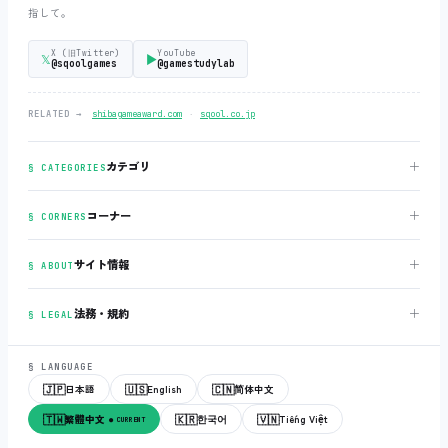
指して。
X (旧Twitter)
YouTube
𝕏
▶
@sqoolgames
@gamestudylab
‧
RELATED →
shibagameaward.com
sqool.co.jp
＋
カテゴリ
§ CATEGORIES
＋
コーナー
§ CORNERS
＋
サイト情報
§ ABOUT
＋
法務・規約
§ LEGAL
§ LANGUAGE
🇯🇵
🇺🇸
🇨🇳
日本語
English
简体中文
🇹🇼
🇰🇷
🇻🇳
繁體中文
한국어
Tiếng Việt
● CURRENT