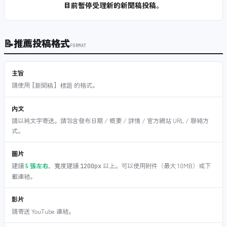
目前暫停受理新的新聞稿投稿。
📝
推薦投稿格式
FORMAT
主旨
請使用
的格式。
[新聞稿] 標題
內文
請以純文字寄送。請包含發布日期 / 概要 / 詳情 / 官方網站 URL / 聯絡方
式。
圖片
建議
5 張左右
，寬度建議
以上。可以使用附件（最大 10MB）或下
1200px
載連結。
影片
請寄送 YouTube 連結。