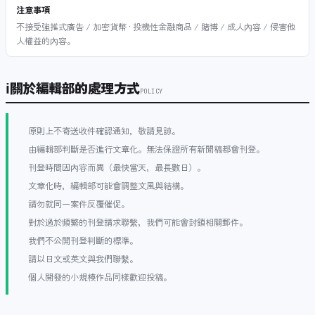
注意事項
不接受強推式廣告 / 加密貨幣 · 投機性金融商品 / 賭博 / 成人內容 / 侵害他
人權益的內容。
ℹ
關於編輯部的處理方式
POLICY
原則上不寄送收件確認通知，敬請見諒。
由編輯部判斷是否進行文章化。無法保證所有新聞稿都會刊登。
刊登時間因內容而異（最快當天，最長數日）。
文章化時，編輯部可能會調整文風與結構。
請勿就同一案件反覆催促。
對於過於頻繁的刊登請求聯繫，我們可能會封鎖相關郵件。
我們不公開刊登判斷的標準。
請以日文或英文與我們聯繫。
個人開發的小規模作品同樣歡迎投稿。