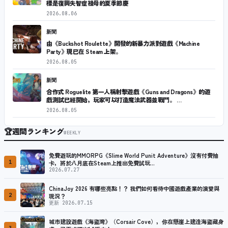
標是復興失智症祖母的夏季節慶
2026.08.06
新聞
由《Buckshot Roulette》開發的新暴力派對遊戲《Machine
Party》現已在 Steam 上架。
2026.08.05
新聞
合作式 Roguelite 第一人稱射擊遊戲《Guns and Dragons》的遊
戲測試已經開始，玩家可以打造魔法武器並戰鬥。 …
2026.08.05
🏆
週間ランキング
WEEKLY
免費遊玩的MMORPG《Slime World Punit Adventure》沒有付費抽
1
卡，將於八月底在Steam上推出免費試玩…
2026.07.27
ChinaJoy 2026 有哪些亮點！？ 我們如何看待中國遊戲產業的演變與
2
現況？
更新 2026.07.15
城市建設遊戲《海盜灣》（Corsair Cove），你在懸崖上建造海盜藏身