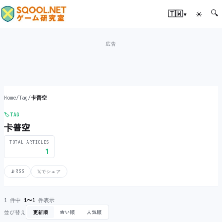
🔍
▾
🇹🇼
☀
Home
/
Tag
/
卡普空
🏷️
TAG
卡普空
TOTAL ARTICLES
1
📡
RSS
𝕏
でシェア
1 件中
1〜1
件表示
並び替え
更新順
古い順
人気順