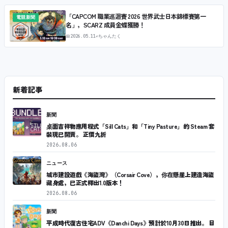
「CAPCOM 職業巡迴賽 2026 世界武士日本錦標賽第一
電競新聞
名」，SCARZ 成員金蝶獲勝！
📅
2026.05.11
✍
ちゃんたく
新着記事
新聞
桌面吉祥物應用程式「Sill Cats」和「Tiny Pasture」的 Steam 套
裝現已開賣。 正價九折
2026.08.06
ニュース
城市建設遊戲《海盜灣》（Corsair Cove），你在懸崖上建造海盜
藏身處，已正式釋出1.0版本！
2026.08.06
新聞
平成時代復古住宅ADV《Danchi Days》預計於10月30日推出。 目