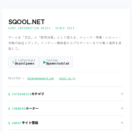
SQOOL
.
NET
GAME INFORMATION MEDIA ‧ SINCE 2013
ゲームを「文化」と「研究対象」として捉える、ニュース・特集・レビュー・
攻略の総合メディア。インディー開発者からプロゲーマーまでが集う場所を目
指して。
X (旧Twitter)
YouTube
𝕏
▶
@sqoolgames
@gamestudylab
‧
RELATED →
shibagameaward.com
sqool.co.jp
＋
カテゴリ
§ CATEGORIES
＋
コーナー
§ CORNERS
＋
サイト情報
§ ABOUT