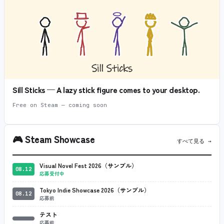
Sill Sticks — A lazy stick figure comes to your desktop.
Free on Steam — coming soon
🎮
Steam Showcase
すべて見る →
Visual Novel Fest 2026（サンプル）
08.12
応募受付中
Tokyo Indie Showcase 2026（サンプル）
08.12
応募前
テスト
応募前