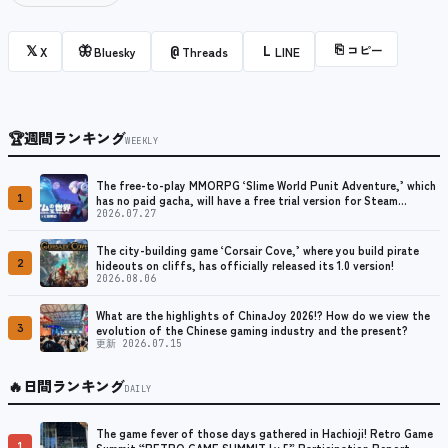
⎘
コピー
𝕏
🦋
@
L
X
Bluesky
Threads
LINE
🏆
週間ランキング
WEEKLY
The free-to-play MMORPG ‘Slime World Punit Adventure,’ which
1
has no paid gacha, will have a free trial version for Steam
released at the end of August.
2026.07.27
The city-building game ‘Corsair Cove,’ where you build pirate
2
hideouts on cliffs, has officially released its 1.0 version!
2026.08.06
What are the highlights of ChinaJoy 2026!? How do we view the
3
evolution of the Chinese gaming industry and the present?
更新 2026.07.15
🔥
日間ランキング
DAILY
The game fever of those days gathered in Hachioji! Retro Game
1
Summit “RETRO GAME SUMMIT Lv.5” Participation Report