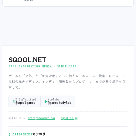
SQOOL
.
NET
GAME INFORMATION MEDIA ‧ SINCE 2013
ゲームを「文化」と「研究対象」として捉える、ニュース・特集・レビュー・
攻略の総合メディア。インディー開発者からプロゲーマーまでが集う場所を目
指して。
X (旧Twitter)
YouTube
𝕏
▶
@sqoolgames
@gamestudylab
‧
RELATED →
shibagameaward.com
sqool.co.jp
＋
カテゴリ
§ CATEGORIES