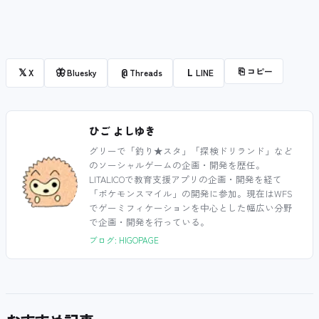
⎘
コピー
𝕏
🦋
@
L
X
Bluesky
Threads
LINE
ひご よしゆき
グリーで「釣り★スタ」「探検ドリランド」など
のソーシャルゲームの企画・開発を歴任。
LITALICOで教育支援アプリの企画・開発を経て
「ポケモンスマイル」の開発に参加。現在はWFS
でゲーミフィケーションを中心とした幅広い分野
で企画・開発を行っている。
ブログ: HIGOPAGE