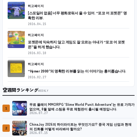
히고페이지
[스포일러 없음] 너무 평화로워서 울 수 있어. “포코 어 포켓몬” 명
확한 리뷰.
2026.04.15
히고페이지
포켓몬에 익숙하지 않고 게임도 잘 모르는 아내가 “포코 어 포켓
몬”을 하게 했습니다.
2026.03.10
히고페이지
“Hymer 2000″의 명확한 리뷰를 읽는 이 이야기는 흥미롭습니다.
2026.02.27
🏆
週間ランキング
WEEKLY
무료 플레이 MMORPG ‘Slime World Punit Adventure’는 유료 가챠가
1
없으며, 8월 말에 스팀용 무료 체험판이 출시될 예정입니다.
2026.07.27
ChinaJoy 2026의 하이라이트는 무엇인가요!? 중국 게임 산업과 현재
2
의 진화를 어떻게 바라봐야 할까요?
2026.07.15