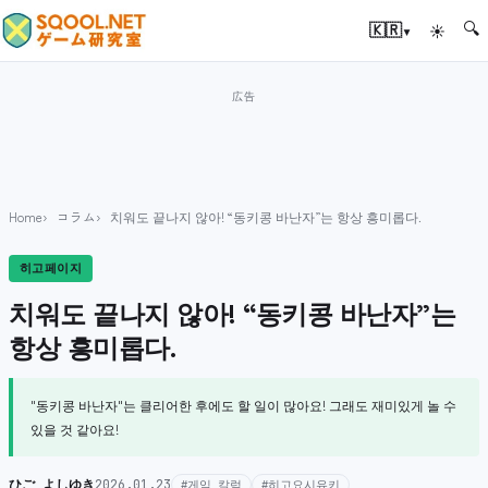
🔍
▾
🇰🇷
☀
Home
コラム
치워도 끝나지 않아! “동키콩 바난자”는 항상 흥미롭다.
히고페이지
치워도 끝나지 않아! “동키콩 바난자”는
항상 흥미롭다.
"동키콩 바난자"는 클리어한 후에도 할 일이 많아요! 그래도 재미있게 놀 수
있을 것 같아요!
ひご よしゆき
2026.01.23
#게임 칼럼
#히고요시유키