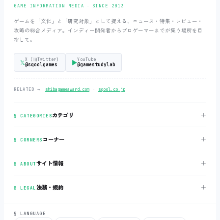
GAME INFORMATION MEDIA ‧ SINCE 2013
ゲームを「文化」と「研究対象」として捉える、ニュース・特集・レビュー・
攻略の総合メディア。インディー開発者からプロゲーマーまでが集う場所を目
指して。
X (旧Twitter)
YouTube
𝕏
▶
@sqoolgames
@gamestudylab
‧
RELATED →
shibagameaward.com
sqool.co.jp
＋
カテゴリ
§ CATEGORIES
＋
コーナー
§ CORNERS
＋
サイト情報
§ ABOUT
＋
法務・規約
§ LEGAL
§ LANGUAGE