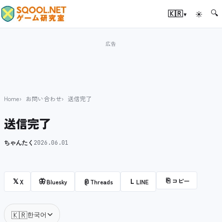
🔍
▾
🇰🇷
☀
Home
お問い合わせ
送信完了
送信完了
ちゃんたく
2026.06.01
⎘
コピー
𝕏
🦋
@
L
X
Bluesky
Threads
LINE
🇰🇷
한국어