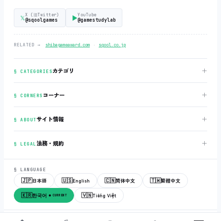
X (旧Twitter)
YouTube
𝕏
▶
@sqoolgames
@gamestudylab
‧
RELATED →
shibagameaward.com
sqool.co.jp
＋
カテゴリ
§ CATEGORIES
＋
コーナー
§ CORNERS
＋
サイト情報
§ ABOUT
＋
法務・規約
§ LEGAL
§ LANGUAGE
🇯🇵
🇺🇸
🇨🇳
🇹🇼
日本語
English
简体中文
繁體中文
🇰🇷
🇻🇳
한국어
Tiếng Việt
● CURRENT
© 2018-2026
sqool.co.jp
‧ All rights reserved.
v3.0.0
‧
build 20260505
‧