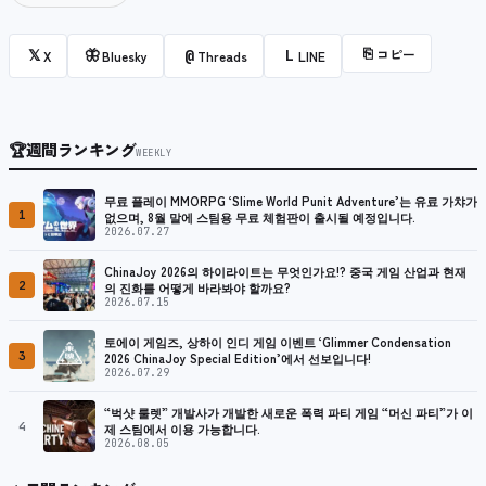
⎘
コピー
𝕏
🦋
@
L
X
Bluesky
Threads
LINE
🏆
週間ランキング
WEEKLY
무료 플레이 MMORPG ‘Slime World Punit Adventure’는 유료 가챠가
1
없으며, 8월 말에 스팀용 무료 체험판이 출시될 예정입니다.
2026.07.27
ChinaJoy 2026의 하이라이트는 무엇인가요!? 중국 게임 산업과 현재
2
의 진화를 어떻게 바라봐야 할까요?
2026.07.15
토에이 게임즈, 상하이 인디 게임 이벤트 ‘Glimmer Condensation
3
2026 ChinaJoy Special Edition’에서 선보입니다!
2026.07.29
“벅샷 룰렛” 개발사가 개발한 새로운 폭력 파티 게임 “머신 파티”가 이
4
제 스팀에서 이용 가능합니다.
2026.08.05