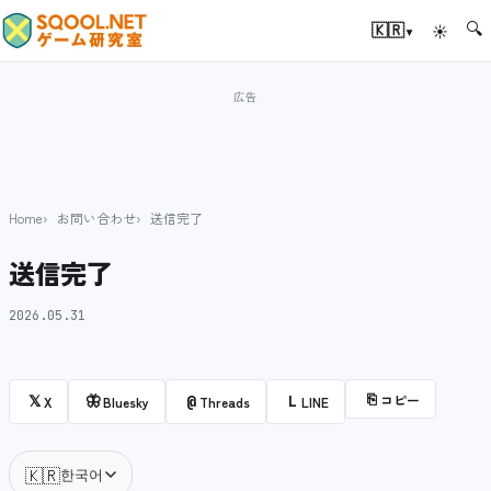
🔍
▾
🇰🇷
☀
Home
お問い合わせ
送信完了
送信完了
2026.05.31
⎘
コピー
𝕏
🦋
@
L
X
Bluesky
Threads
LINE
🇰🇷
한국어