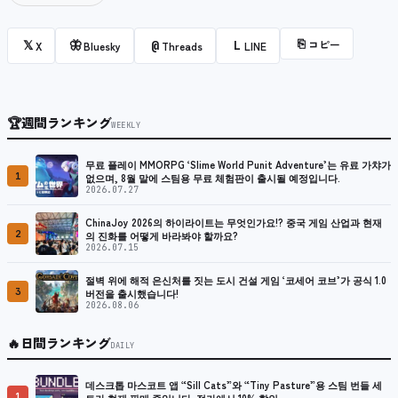
⎘
コピー
𝕏
🦋
@
L
X
Bluesky
Threads
LINE
🏆
週間ランキング
WEEKLY
무료 플레이 MMORPG ‘Slime World Punit Adventure’는 유료 가챠가
1
없으며, 8월 말에 스팀용 무료 체험판이 출시될 예정입니다.
2026.07.27
ChinaJoy 2026의 하이라이트는 무엇인가요!? 중국 게임 산업과 현재
2
의 진화를 어떻게 바라봐야 할까요?
2026.07.15
절벽 위에 해적 은신처를 짓는 도시 건설 게임 ‘코세어 코브’가 공식 1.0
3
버전을 출시했습니다!
2026.08.06
🔥
日間ランキング
DAILY
데스크톱 마스코트 앱 “Sill Cats”와 “Tiny Pasture”용 스팀 번들 세
1
트가 현재 판매 중입니다. 정가에서 10% 할인