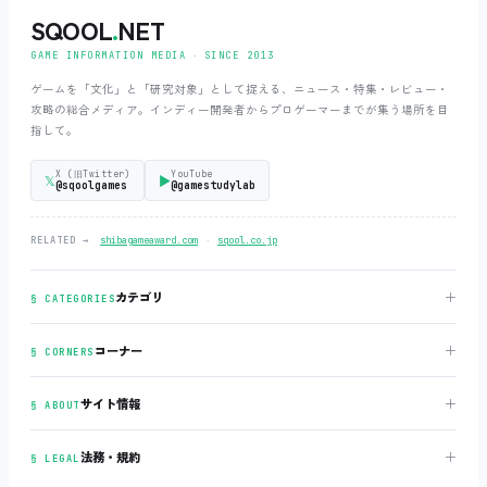
SQOOL
.
NET
GAME INFORMATION MEDIA ‧ SINCE 2013
ゲームを「文化」と「研究対象」として捉える、ニュース・特集・レビュー・
攻略の総合メディア。インディー開発者からプロゲーマーまでが集う場所を目
指して。
X (旧Twitter)
YouTube
𝕏
▶
@sqoolgames
@gamestudylab
‧
RELATED →
shibagameaward.com
sqool.co.jp
＋
カテゴリ
§ CATEGORIES
＋
コーナー
§ CORNERS
＋
サイト情報
§ ABOUT
＋
法務・規約
§ LEGAL