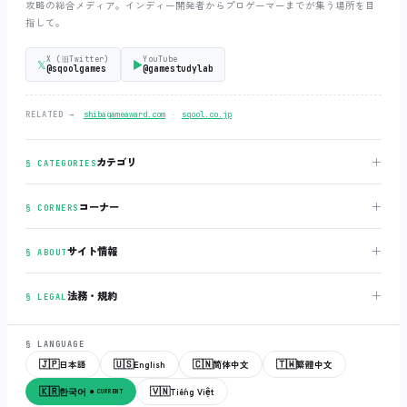
攻略の総合メディア。インディー開発者からプロゲーマーまでが集う場所を目
指して。
X (旧Twitter)
YouTube
𝕏
▶
@sqoolgames
@gamestudylab
‧
RELATED →
shibagameaward.com
sqool.co.jp
＋
カテゴリ
§ CATEGORIES
＋
コーナー
§ CORNERS
＋
サイト情報
§ ABOUT
＋
法務・規約
§ LEGAL
§ LANGUAGE
🇯🇵
🇺🇸
🇨🇳
🇹🇼
日本語
English
简体中文
繁體中文
🇰🇷
🇻🇳
한국어
Tiếng Việt
● CURRENT