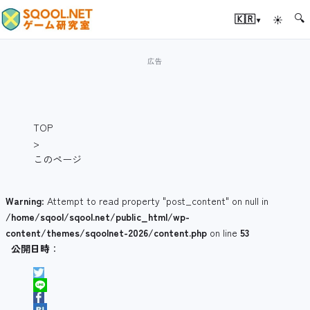
🔍
▾
🇰🇷
☀
TOP
>
このページ
Warning
: Attempt to read property "post_content" on null in
/home/sqool/sqool.net/public_html/wp-
content/themes/sqoolnet-2026/content.php
on line
53
公開日時
：