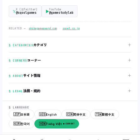
X (旧Twitter)
YouTube
𝕏
▶
@sqoolgames
@gamestudylab
‧
RELATED →
shibagameaward.com
sqool.co.jp
＋
カテゴリ
§ CATEGORIES
＋
コーナー
§ CORNERS
＋
サイト情報
§ ABOUT
＋
法務・規約
§ LEGAL
§ LANGUAGE
🇯🇵
🇺🇸
🇨🇳
🇹🇼
日本語
English
简体中文
繁體中文
🇰🇷
🇻🇳
한국어
Tiếng Việt
● CURRENT
© 2018-2026
sqool.co.jp
‧ All rights reserved.
v3.0.0
‧
build 20260505
‧