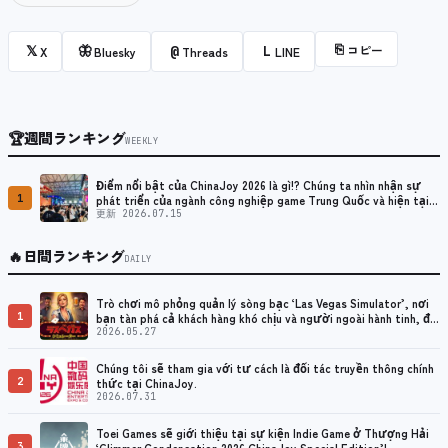
⎘
コピー
𝕏
🦋
@
L
X
Bluesky
Threads
LINE
🏆
週間ランキング
WEEKLY
Điểm nổi bật của ChinaJoy 2026 là gì!? Chúng ta nhìn nhận sự
1
phát triển của ngành công nghiệp game Trung Quốc và hiện tại
như thế nào?
更新 2026.07.15
🔥
日間ランキング
DAILY
Trò chơi mô phỏng quản lý sòng bạc ‘Las Vegas Simulator’, nơi
1
bạn tàn phá cả khách hàng khó chịu và người ngoài hành tinh, đã
được phát hành.
2026.05.27
Chúng tôi sẽ tham gia với tư cách là đối tác truyền thông chính
2
thức tại ChinaJoy.
2026.07.31
Toei Games sẽ giới thiệu tại sự kiện Indie Game ở Thượng Hải
3
‘Glimmer Condensation 2026 ChinaJoy Special Edition’!