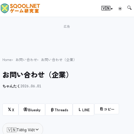
🔍
▾
🇻🇳
☀
Home
お問い合わせ
お問い合わせ（企業）
お問い合わせ（企業）
ちゃんたく
2026.06.01
⎘
コピー
𝕏
🦋
@
L
X
Bluesky
Threads
LINE
🇻🇳
Tiếng Việt