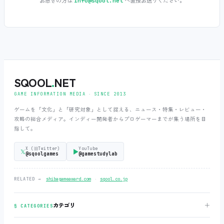
お急ぎの方は
へ直接お送りください。
info@sqool.net
SQOOL
.
NET
GAME INFORMATION MEDIA ‧ SINCE 2013
ゲームを「文化」と「研究対象」として捉える、ニュース・特集・レビュー・
攻略の総合メディア。インディー開発者からプロゲーマーまでが集う場所を目
指して。
X (旧Twitter)
YouTube
𝕏
▶
@sqoolgames
@gamestudylab
‧
RELATED →
shibagameaward.com
sqool.co.jp
＋
カテゴリ
§ CATEGORIES