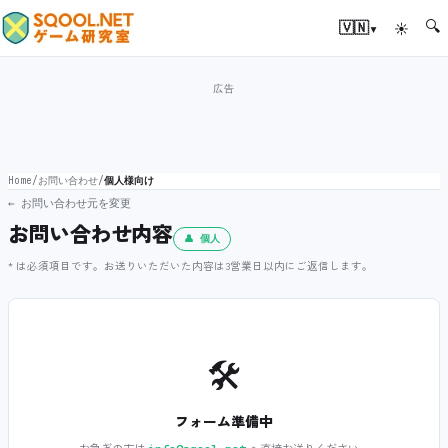
🔍
▾
🇻🇳
☀
Home
/
お問い合わせ
/
個人様向け
← お問い合わせ元を変更
お問い合わせ内容
👤 個人
* は必須項目です。お送りいただいた内容は3営業日以内にご返信します。
🛠️
フォーム準備中